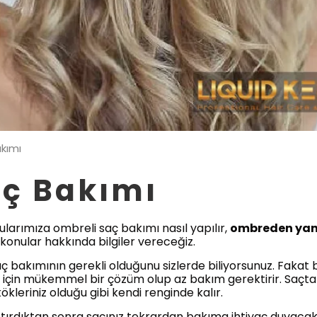
kımı
aç Bakımı
larımıza ombreli saç bakımı nasıl yapılır,
ombreden yan
i konular hakkında bilgiler vereceğiz.
aç bakımının gerekli olduğunu sizlerde biliyorsunuz. Fakat 
çin mükemmel bir çözüm olup az bakım gerektirir. Saçta bit
kökleriniz olduğu gibi kendi renginde kalır.
ırdıktan sonra saçınız tekrardan bakıma ihtiyaç duyacakt