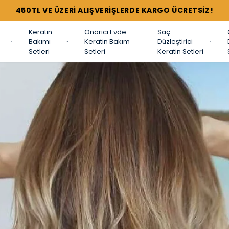
TÜM SETLERDE %44'E VARAN İNDİRİMLER !
Keratin
Onarıcı Evde
Saç
Bakımı
Keratin Bakım
Düzleştirici
Setleri
Setleri
Keratin Setleri