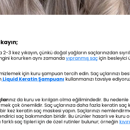
ıkayın;
 2-3 kez yıkayın, çünkü doğal yağların saçlarınızdan sıyrıl
engini korurken aynı zamanda
yıpranmış saç
için besleyici
emizlemek için kuru şampuan tercih edin. Saç uçlarınızı bes
n
Liquid Keratin Şampuanı
kullanmanızı tavsiye ediyoru
çlar
ınız da kuru ve kırılgan olma eğilimindedir. Bu nedenle s
irmek çok önemlidir. Saç uçlarınıza daha fazla keratin sa
ir kez keratin saç maskesi yapın. Saçlarınızı nemlendirmek
endirici saç bakımından biridir. Bu ürünler hasarlı ve kuru 
 farklı saç tipleri için de özel rutinler bulunur; örneğin
kıvı