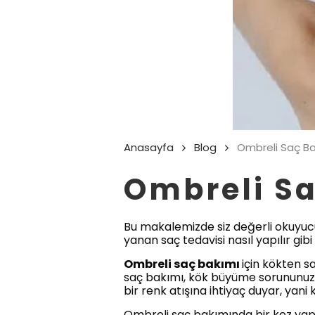
Anasayfa
Blog
Ombreli Saç Ba
Ombreli S
Bu makalemizde siz değerli okuyucu
yanan saç tedavisi nasıl yapılır gib
Ombreli saç bakımı
için kökten s
saç bakımı, kök büyüme sorununuz i
bir renk atışına ihtiyaç duyar, yani 
Ombreli saç bakımında bir kez yapt