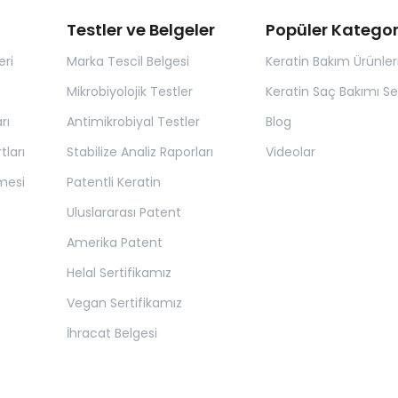
Testler ve Belgeler
Popüler Kategor
eri
Marka Tescil Belgesi
Keratin Bakım Ürünler
Mikrobiyolojik Testler
Keratin Saç Bakımı Set
rı
Antimikrobiyal Testler
Blog
tları
Stabilize Analiz Raporları
Videolar
mesi
Patentli Keratin
Uluslararası Patent
Amerika Patent
Helal Sertifikamız
Vegan Sertifikamız
İhracat Belgesi