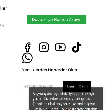
iler
i
Destek İçin Hemen Arayın
leri
Yeniliklerden Haberdar Olun
Abone Olun!
Alışveriş deneyiminizi iyileştirmek için
yasal düzenlemelere uygun çerezler
(cookies) kullanıyoruz. Detaylı bilgiye
Gizlilik ve Çerez Politikası
sayfamızdan