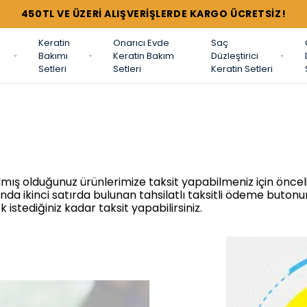
450TL VE ÜZERİ ALIŞVERİŞLERDE KARGO ÜCRETSİZ!
Keratin
Onarıcı Evde
Saç
Bakımı
Keratin Bakım
Düzleştirici
Setleri
Setleri
Keratin Setleri
almış olduğunuz ürünlerimize taksit yapabilmeniz için öncel
da ikinci satırda bulunan tahsilatlı taksitli ödeme buton
k istediğiniz kadar taksit yapabilirsiniz.