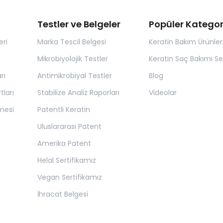
Testler ve Belgeler
Popüler Kategor
eri
Marka Tescil Belgesi
Keratin Bakım Ürünler
Mikrobiyolojik Testler
Keratin Saç Bakımı Set
rı
Antimikrobiyal Testler
Blog
tları
Stabilize Analiz Raporları
Videolar
mesi
Patentli Keratin
Uluslararası Patent
Amerika Patent
Helal Sertifikamız
Vegan Sertifikamız
İhracat Belgesi