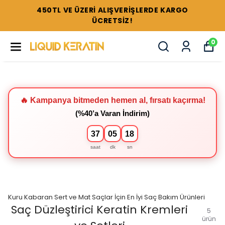
450TL VE ÜZERİ ALIŞVERİŞLERDE KARGO
ÜCRETSİZ!
0
🔥 Kampanya bitmeden hemen al, fırsatı kaçırma!
(%40’a Varan İndirim)
37
05
18
saat
dk
sn
Kuru Kabaran Sert ve Mat Saçlar İçin En İyi Saç Bakım Ürünleri
Saç Düzleştirici Keratin Kremleri
5
ürün