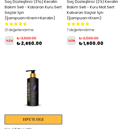
Saç Düzleştirici (3'lü) Keratin
Saç Düzleştirici (2'li) Keratin
Bakım Seti - Kabaran Kuru Sert
Bakım Seti - Kuru Mat Sert
Saçlar İçin
Kabaran Saçlar İçin
(Şampuan+Krem+Keratin)
(Şampuan+Krem)
21 değerlendirme
7 değerlendirme
₺ 3,500.00
₺ 2,500.00
%
24
%
36
₺ 2,650.00
₺ 1,600.00
SEPETE EKLE