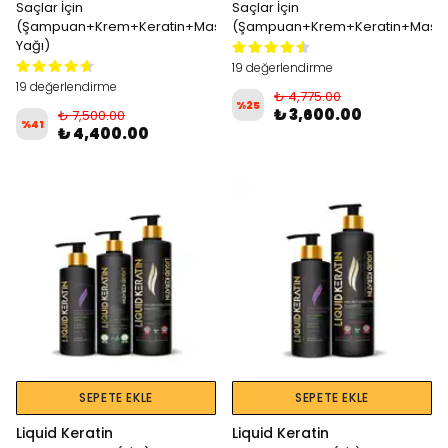
Saçlar İçin
Saçlar İçin
(Şampuan+Krem+Keratin+Maske+Keratin
(Şampuan+Krem+Keratin+Mask
Yağı)
19 değerlendirme
19 değerlendirme
₺ 4,775.00
%
25
₺ 3,600.00
₺ 7,500.00
%
41
₺ 4,400.00
SEPETE EKLE
SEPETE EKLE
Liquid Keratin
Liquid Keratin