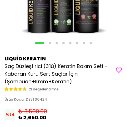
LİQUİD KERATİN
Saç Düzleştirici (3'lü) Keratin Bakım Seti -
Kabaran Kuru Sert Saçlar İçin
(Şampuan+Krem+Keratin)
21 değerlendirme
Ürün Kodu
:
DZLT00424
₺ 3,500.00
%
24
₺ 2,650.00