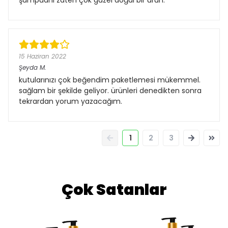
şampuanı zaten çok güzel doğal bir ürün.
15 Haziran 2022
Şeyda
M.
kutularınızı çok beğendim paketlemesi mükemmel.
sağlam bir şekilde geliyor. ürünleri denedikten sonra
tekrardan yorum yazacağım.
1
2
3
Çok Satanlar