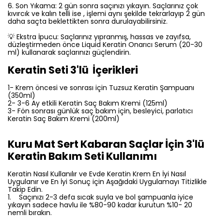
6. Son Yıkama: 2 gün sonra saçınızı yıkayın. Saçlarınız çok
kıvırcık ve kalın telli ise , işlemi aynı şekilde tekrarlayıp 2 gün
daha saçta beklettikten sonra durulayabilirsiniz.
💡 Ekstra İpucu: Saçlarınız yıpranmış, hassas ve zayıfsa,
düzleştirmeden önce Liquid Keratin Onarıcı Serum (20-30
ml) kullanarak saçlarınızı güçlendirin.
Keratin Seti 3'lü İçerikleri
1- Krem öncesi ve sonrası için Tuzsuz Keratin Şampuanı
(350ml)
2- 3-6 Ay etkili Keratin Saç Bakım Kremi (125ml)
3- Fön sonrası günlük saç bakım için, besleyici, parlatıcı
Keratin Saç Bakım Kremi (200ml)
Kuru Mat Sert Kabaran Saçlar İçin 3'lü
Keratin Bakım Seti Kullanımı
Keratin Nasıl Kullanılır ve Evde Keratin Krem En İyi Nasıl
Uygulanır ve En İyi Sonuç için Aşağıdaki Uygulamayı Titizlikle
Takip Edin.
1. Saçınızı 2-3 defa sıcak suyla ve bol şampuanla iyice
yıkayın sadece havlu ile %80-90 kadar kurutun %10- 20
nemli bırakın.