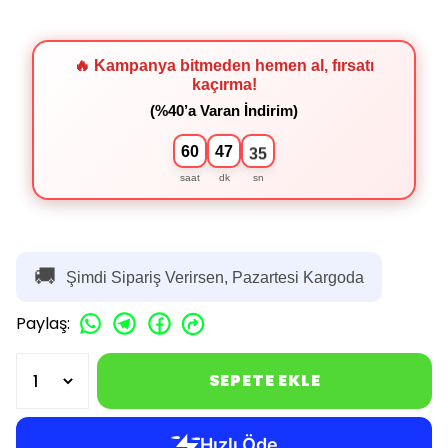
🔥 Kampanya bitmeden hemen al, fırsatı
kaçırma!
(%40’a Varan İndirim)
60
47
35
saat
dk
sn
🚚
Şimdi Sipariş Verirsen, Pazartesi Kargoda
Paylaş
:
SEPETE EKLE