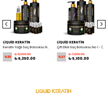
LİQUİD KERATİN
LİQUİD KERATİN
Keratin Yağlı Saç Botooksu No 2 (Onarım + Yoğun Nem) Keratin Bakım Seti - Yanan Yıpranan Kuru Saçlara
Çift Etkili Saç Botooksu No 1 - (Onarım + Bakım) Keratin Seti - Yanan Yıpranan Kabaran Saçlara
₺ 9,500.00
₺ 7,000.00
%
33
%
27
₺ 6,350.00
₺ 5,100.00