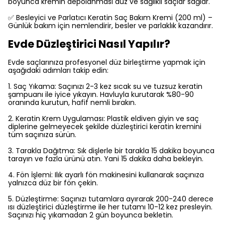
boyunca kremin depolanması düz ve sağlıklı saçlar sağlar.
✅ Besleyici ve Parlatıcı Keratin Saç Bakım Kremi (200 ml) –
Günlük bakım için nemlendirir, besler ve parlaklık kazandırır.
Evde Düzleştirici Nasıl Yapılır?
Evde saçlarınıza profesyonel düz birleştirme yapmak için
aşağıdaki adımları takip edin:
1. Saç Yıkama: Saçınızı 2-3 kez sıcak su ve tuzsuz keratin
şampuanı ile iyice yıkayın. Havluyla kurutarak %80-90
oranında kurutun, hafif nemli bırakın.
2. Keratin Krem Uygulaması: Plastik eldiven giyin ve saç
diplerine gelmeyecek şekilde düzleştirici keratin kremini
tüm saçınıza sürün.
3. Tarakla Dağıtma: Sık dişlerle bir tarakla 15 dakika boyunca
tarayın ve fazla ürünü atın. Yani 15 dakika daha bekleyin.
4. Fön İşlemi: Ilık ayarlı fön makinesini kullanarak saçınıza
yalnızca düz bir fön çekin.
5. Düzleştirme: Saçınızı tutamlara ayırarak 200-240 derece
ısı düzleştirici düzleştirme ile her tutamı 10-12 kez presleyin.
Saçınızı hiç yıkamadan 2 gün boyunca bekletin.