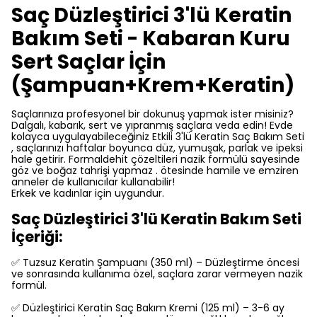
Saç Düzleştirici 3'lü Keratin
Bakım Seti - Kabaran Kuru
Sert Saçlar İçin
(Şampuan+Krem+Keratin)
Saçlarınıza profesyonel bir dokunuş yapmak ister misiniz?
Dalgalı, kabarık, sert ve yıpranmış saçlara veda edin! Evde
kolayca uygulayabileceğiniz Etkili 3'lü Keratin Saç Bakım Seti
, saçlarınızı haftalar boyunca düz, yumuşak, parlak ve ipeksi
hale getirir. Formaldehit çözeltileri nazik formülü sayesinde
göz ve boğaz tahrişi yapmaz . ötesinde hamile ve emziren
anneler de kullanıcılar kullanabilir!
Erkek ve kadınlar için uygundur.
Saç Düzleştirici 3'lü Keratin Bakım Seti
İçeriği:
✅ Tuzsuz Keratin Şampuanı (350 ml) – Düzleştirme öncesi
ve sonrasında kullanıma özel, saçlara zarar vermeyen nazik
formül.
✅ Düzleştirici Keratin Saç Bakım Kremi (125 ml) – 3-6 ay