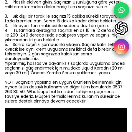
2. Plastik eldiven giyin. Saçınızın uzunluğuna göre yeterli
miktarda kremden dipler hariç tüm saçınıza sürün.
3. Sık dişli bir tarak ile saçınızı 15 dakika sürekli tarayarak
fazla kremleri atın. Sonra 15 dakika kadar daha bekletin.
3. Ilık ayarlı fön makinesi ile sadece düz fön çekin.
4. Tutamlara ayırdığınız saçınızı en az 10 ile 12 defa cihaz
ile 200-240 derece ısıda sıcak pres yapın ve saçınızı hiç
yıkamadan iki gün bekletin.
5. Sonra saçınızı şampuanla yıkayın. Saçınız kalın telli ve
kıvırcık ise aynı krem uygulamasını ikinci defa birebir aynen
tekrarlayın. 2 gün saçınızda kaldıktan sonra
durulayabilirsiniz.
Yıpranmış, hassas ve dayanıksız saçlarda uygulama öncesi
saçlarınızı güçlendirmek için mutlaka Liquid Keratin (20 ml
veya 30 ml) Onarıcı Keratin Serum yüklemesi yapın..
NOT: Saçınızın yapısına en uygun ürünlerin belirlemek için,
ayrıca ürün detaylı kullanımı ve diğer tüm konularda 0537
263 80 50 Whatsapp hattımızdan iletişime geçmenizi
tavsiye ederiz. Müşteri temsilcilerimiz kullanım süresince
sizlere destek olmaya devam edecektir.