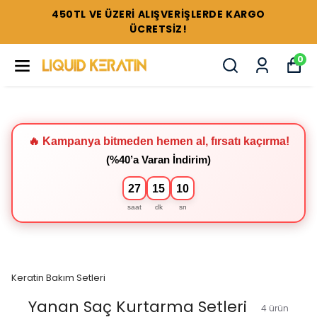
TÜM SETLERDE %44'E VARAN İNDİRİMLER !
0
🔥 Kampanya bitmeden hemen al, fırsatı kaçırma!
(%40’a Varan İndirim)
27
15
09
saat
dk
sn
Keratin Bakım Setleri
Yanan Saç Kurtarma Setleri
4
ürün