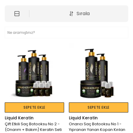
Sırala
SEPETE EKLE
SEPETE EKLE
Liquid Keratin
Liquid Keratin
Çift Etkili Saç Botooksu No 2 -
Onarıcı Saç Botooksu No 1 -
(Onarım + Bakım) Keratin Seti
Yıpranan Yanan Kopan Kırılan