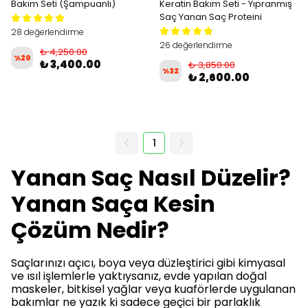
Bakım Seti (Şampuanlı)
Keratin Bakım Seti - Yıpranmış
Saç Yanan Saç Proteini
28 değerlendirme
26 değerlendirme
₺ 4,250.00
%
20
₺ 3,400.00
₺ 3,850.00
%
32
₺ 2,600.00
1
Yanan Saç Nasıl Düzelir?
Yanan Saça Kesin
Çözüm Nedir?
Saçlarınızı açıcı, boya veya düzleştirici gibi kimyasal
ve ısıl işlemlerle yaktıysanız, evde yapılan doğal
maskeler, bitkisel yağlar veya kuaförlerde uygulanan
bakımlar ne yazık ki sadece geçici bir parlaklık