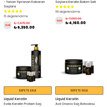
- Yanan Yıpranan Kabaran
Saçlara Keratin Bakım Seti
Saçlara
118 değerlendirme
15 değerlendirme
₺ 7,000.00
%
41
₺ 4,150.00
₺ 7,475.00
%
15
₺ 6,350.00
SEPETE EKLE
SEPETE EKLE
Liquid Keratin
Liquid Keratin
Evde Keratin Protein Saç
Acil Onarıcı Saç Botooksu