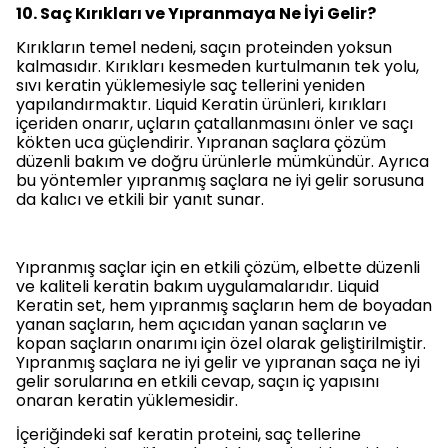
10. Saç Kırıkları ve Yıpranmaya Ne İyi Gelir?
Kırıkların temel nedeni, saçın proteinden yoksun
kalmasıdır. Kırıkları kesmeden kurtulmanın tek yolu,
sıvı keratin yüklemesiyle saç tellerini yeniden
yapılandırmaktır. Liquid Keratin ürünleri, kırıkları
içeriden onarır, uçların çatallanmasını önler ve saçı
kökten uca güçlendirir.
Yıpranan saçlara çözüm
düzenli bakım ve doğru ürünlerle mümkündür. Ayrıca
bu yöntemler
yıpranmış saçlara ne iyi gelir
sorusuna
da kalıcı ve etkili bir yanıt sunar.
Yıpranmış saçlar için en etkili çözüm, elbette düzenli
ve kaliteli keratin bakım uygulamalarıdır. Liquid
Keratin set, hem yıpranmış saçların hem de boyadan
yanan saçların, hem açıcıdan yanan saçların ve
kopan saçların onarımı için özel olarak geliştirilmiştir.
Yıpranmış saçlara ne iyi gelir
ve
yıpranan saça ne iyi
gelir
sorularına en etkili cevap, saçın iç yapısını
onaran keratin yüklemesidir.
İçeriğindeki saf keratin proteini, saç tellerine