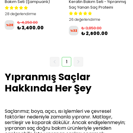
Bakım Seti (Şampuanlı)
Keratin Bakım Seti - Yıpranmış
Saç Yanan Saç Proteini
28 değerlendirme
26 değerlendirme
₺ 4,250.00
%
20
₺ 3,400.00
₺ 3,850.00
%
32
₺ 2,600.00
1
Yıpranmış Saçlar
Hakkında Her Şey
Saçlarımız; boya, açıcı, ısı işlemleri ve çevresel
faktörler nedeniyle zamanla yıpranır. Matlaşır,
sertleşir ve koparak dökülür. Ancak endişelenmeyin;
yıpranan saç doğru bakım ürünleriyle yeniden