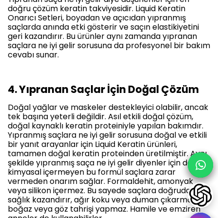
doğru çözüm keratin takviyesidir. Liquid Keratin
Onarıcı Setleri, boyadan ve açıcıdan yıpranmış
saçlarda anında etki gösterir ve saçın elastikiyetini
geri kazandırır. Bu ürünler aynı zamanda
yıpranan
saçlara ne iyi gelir
sorusuna da profesyonel bir bakım
cevabı sunar.
4. Yıpranan Saçlar İçin Doğal Çözüm
Doğal yağlar ve maskeler destekleyici olabilir, ancak
tek başına yeterli değildir. Asıl etkili doğal çözüm,
doğal kaynaklı keratin proteiniyle yapılan bakımdır.
Yıpranmış saçlara ne iyi gelir
sorusuna doğal ve etkili
bir yanıt arayanlar için Liquid Keratin ürünleri,
tamamen doğal keratin proteinden üretilmiştir. Aynı
şekilde
yıpranmış saça ne iyi gelir
diyenler için de
kimyasal içermeyen bu formül saçlara zarar
vermeden onarım sağlar. Formaldehit, amonyak
veya silikon içermez. Bu sayede saçlara doğrudan
sağlık kazandırır, ağır koku veya duman çıkarmaz,
boğaz veya göz tahrişi yapmaz. Hamile ve emziren