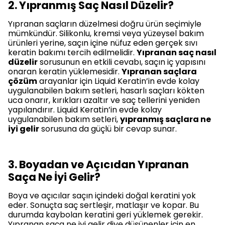
2. Yıpranmış Saç Nasıl Düzelir?
Yıpranan saçların düzelmesi doğru ürün seçimiyle
mümkündür. Silikonlu, kremsi veya yüzeysel bakım
ürünleri yerine, saçın içine nüfuz eden gerçek sıvı
keratin bakımı tercih edilmelidir.
Yıpranan saç nasıl
düzelir
sorusunun en etkili cevabı, saçın iç yapısını
onaran keratin yüklemesidir.
Yıpranan saçlara
çözüm
arayanlar için Liquid Keratin’in evde kolay
uygulanabilen bakım setleri, hasarlı saçları kökten
uca onarır, kırıkları azaltır ve saç tellerini yeniden
yapılandırır. Liquid Keratin’in evde kolay
uygulanabilen bakım setleri,
yıpranmış saçlara ne
iyi gelir
sorusuna da güçlü bir cevap sunar.
3. Boyadan ve Açıcıdan Yıpranan
Saça Ne İyi Gelir?
Boya ve açıcılar saçın içindeki doğal keratini yok
eder. Sonuçta saç sertleşir, matlaşır ve kopar. Bu
durumda kaybolan keratini geri yüklemek gerekir.
Yıpranan saça ne iyi gelir
diye düşünenler için en