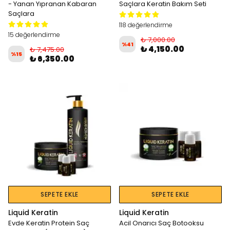
- Yanan Yıpranan Kabaran
Saçlara Keratin Bakım Seti
Saçlara
118 değerlendirme
15 değerlendirme
₺ 7,000.00
%
41
₺ 4,150.00
₺ 7,475.00
%
15
₺ 6,350.00
SEPETE EKLE
SEPETE EKLE
Liquid Keratin
Liquid Keratin
Evde Keratin Protein Saç
Acil Onarıcı Saç Botooksu