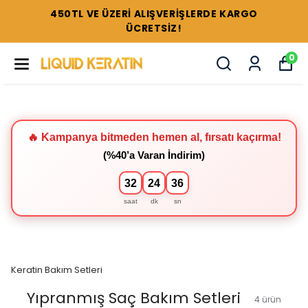
TÜM SETLERDE %44'E VARAN İNDİRİMLER !
0
🔥 Kampanya bitmeden hemen al, fırsatı kaçırma!
(%40’a Varan İndirim)
32
24
35
saat
dk
sn
Keratin Bakım Setleri
Yıpranmış Saç Bakım Setleri
4
ürün