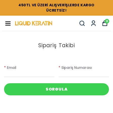
450TL VE ÜZERİ ALIŞVERİŞLERDE KARGO
ÜCRETSİZ!
0
Sipariş Takibi
*
Email
*
Sipariş Numarası
SORGULA