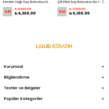
Keratin Yağlı Saç Botooksu No 2 (Onarım + Yoğun Nem) Keratin Bakım Seti - Yanan Yıpranan Kuru Saçlara
Çift Etkili Saç Botooksu No 1 - (Onarım + Bakım) Keratin Seti - Yanan Yıpranan Kabaran Saçlara
₺ 9,500.00
₺ 7,000.00
%
33
%
27
₺ 6,350.00
₺ 5,100.00
Kurumsal
Bilgilendirme
Testler ve Belgeler
Popüler Kategoriler