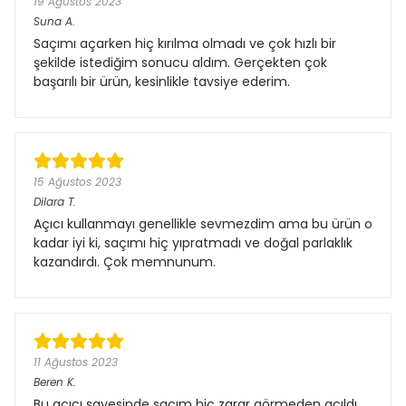
19 Ağustos 2023
Suna
A.
Saçımı açarken hiç kırılma olmadı ve çok hızlı bir
şekilde istediğim sonucu aldım. Gerçekten çok
başarılı bir ürün, kesinlikle tavsiye ederim.
15 Ağustos 2023
Dilara
T.
Açıcı kullanmayı genellikle sevmezdim ama bu ürün o
kadar iyi ki, saçımı hiç yıpratmadı ve doğal parlaklık
kazandırdı. Çok memnunum.
11 Ağustos 2023
Beren
K.
Bu açıcı sayesinde saçım hiç zarar görmeden açıldı