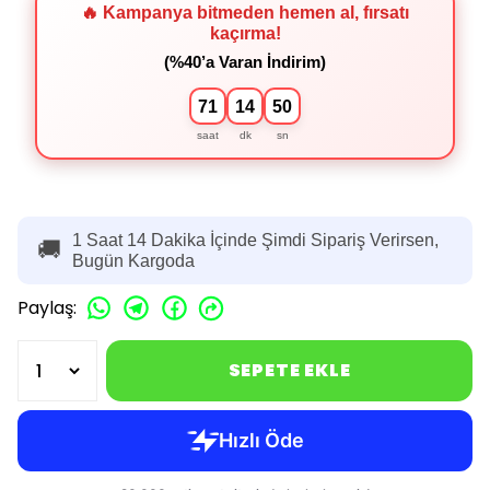
🔥 Kampanya bitmeden hemen al, fırsatı
kaçırma!
(%40’a Varan İndirim)
71
14
49
saat
dk
sn
1 Saat 14 Dakika İçinde Şimdi Sipariş Verirsen,
🚚
Bugün Kargoda
Paylaş
:
SEPETE EKLE