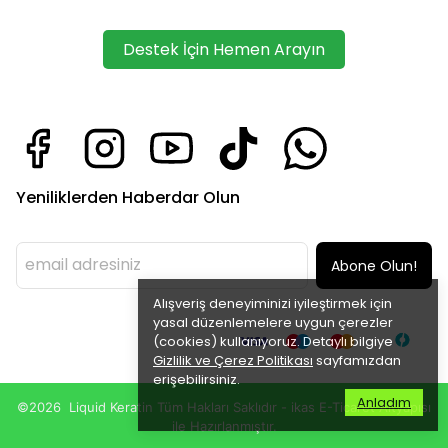
Destek İçin Hemen Arayın
Yeniliklerden Haberdar Olun
Abone Olun!
Alışveriş deneyiminizi iyileştirmek için
yasal düzenlemelere uygun çerezler
(cookies) kullanıyoruz. Detaylı bilgiye
Gizlilik ve Çerez Politikası
sayfamızdan
erişebilirsiniz.
Anladım
©2026 Liquid Keratin Tüm Hakları Saklıdır - ikas E-Ticaret
Altyapısı
ile Hazırlanmıştır.