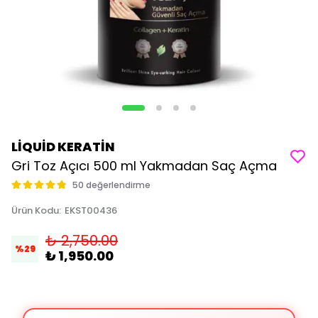
LİQUİD KERATİN
Gri Toz Açıcı 500 ml Yakmadan Saç Açma
50 değerlendirme
Ürün Kodu
:
EKST00436
₺ 2,750.00
%
29
₺ 1,950.00