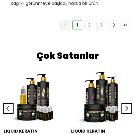
sağlıklı görünmeye başladı, harika bir ürün.
1
2
3
Çok Satanlar
LİQUİD KERATİN
LİQUİD KERATİN