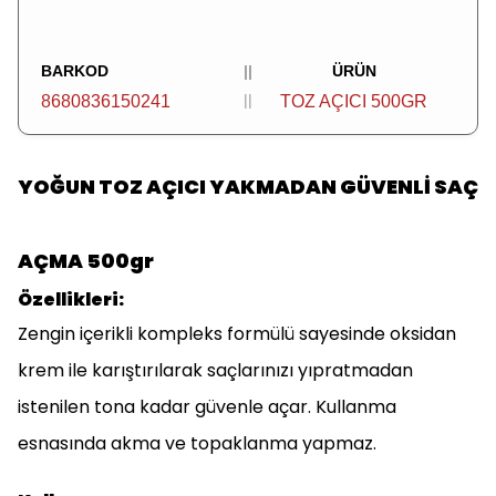
BARKOD
||
ÜRÜN
||
8680836150241
TOZ AÇICI 500GR
YOĞUN TOZ AÇICI YAKMADAN GÜVENLİ SAÇ
AÇMA 500gr
Özellikleri:
Zengin içerikli kompleks formülü sayesinde oksidan
krem ile karıştırılarak saçlarınızı yıpratmadan
istenilen tona kadar güvenle açar. Kullanma
esnasında akma ve topaklanma yapmaz.