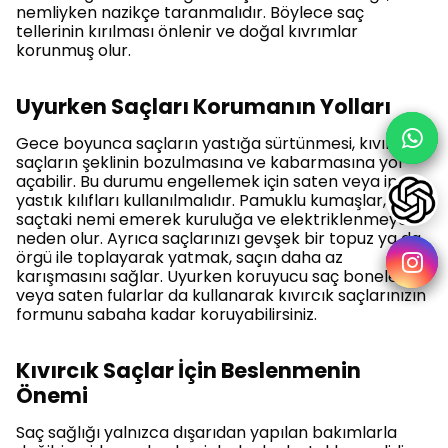
nemliyken nazikçe taranmalıdır. Böylece saç
tellerinin kırılması önlenir ve doğal kıvrımlar
korunmuş olur.
Uyurken Saçları Korumanın Yolları
Gece boyunca saçların yastığa sürtünmesi, kıvırcık
saçların şeklinin bozulmasına ve kabarmasına yol
açabilir. Bu durumu engellemek için saten veya ipek
yastık kılıfları kullanılmalıdır. Pamuklu kumaşlar,
saçtaki nemi emerek kuruluğa ve elektriklenmeye
neden olur. Ayrıca saçlarınızı gevşek bir topuz ya da
örgü ile toplayarak yatmak, saçın daha az
karışmasını sağlar. Uyurken koruyucu saç boneleri
veya saten fularlar da kullanarak kıvırcık saçlarınızın
formunu sabaha kadar koruyabilirsiniz.
Kıvırcık Saçlar İçin Beslenmenin
Önemi
Saç sağlığı yalnızca dışarıdan yapılan bakımlarla