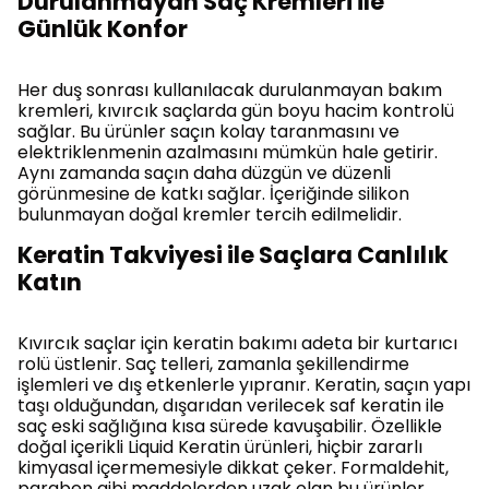
Durulanmayan Saç Kremleri ile
Günlük Konfor
Her duş sonrası kullanılacak durulanmayan bakım
kremleri, kıvırcık saçlarda gün boyu hacim kontrolü
sağlar. Bu ürünler saçın kolay taranmasını ve
elektriklenmenin azalmasını mümkün hale getirir.
Aynı zamanda saçın daha düzgün ve düzenli
görünmesine de katkı sağlar. İçeriğinde silikon
bulunmayan doğal kremler tercih edilmelidir.
Keratin Takviyesi ile Saçlara Canlılık
Katın
Kıvırcık saçlar için keratin bakımı adeta bir kurtarıcı
rolü üstlenir. Saç telleri, zamanla şekillendirme
işlemleri ve dış etkenlerle yıpranır. Keratin, saçın yapı
taşı olduğundan, dışarıdan verilecek saf keratin ile
saç eski sağlığına kısa sürede kavuşabilir. Özellikle
doğal içerikli Liquid Keratin ürünleri, hiçbir zararlı
kimyasal içermemesiyle dikkat çeker. Formaldehit,
paraben gibi maddelerden uzak olan bu ürünler,