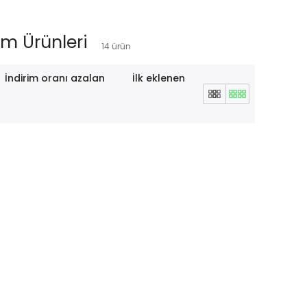
ım Ürünleri
14
ürün
İndirim oranı azalan
İlk eklenen