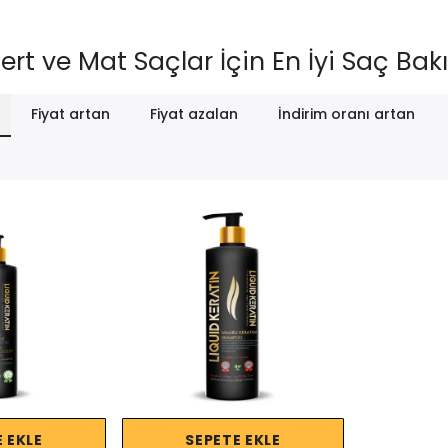
rt ve Mat Saçlar İçin En İyi Saç Bak
Fiyat artan
Fiyat azalan
İndirim oranı artan
 EKLE
SEPETE EKLE