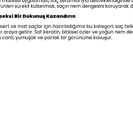
n maskesi uygulaması, saç serumlarıyla desteklendiğinde s
ürünleri sürekli kullanmak, saçın nem dengesini koruyarak dış
İpeksi Bir Dokunuş Kazandırın
sert ve mat saçlar için hazırladığımız bu kategori; saç te
 bir araya getirir. Saf keratin, bitkisel özler ve yoğun nem 
n canlı, yumuşak ve parlak bir görünüme kavuşur.