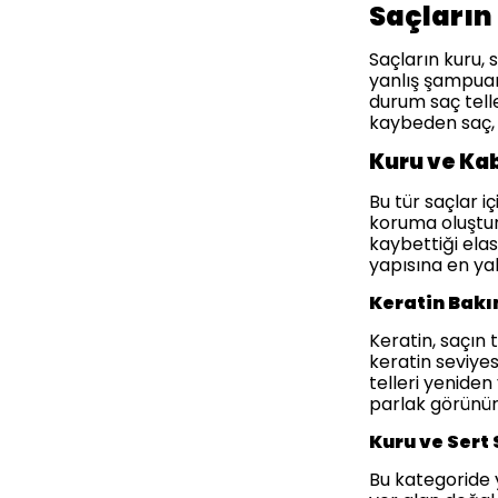
Saçların
Saçların kuru, 
yanlış şampuan 
durum saç tell
kaybeden saç,
Kuru ve Kab
Bu tür saçlar 
koruma oluştur
kaybettiği elas
yapısına en yak
Keratin Bak
Keratin, saçın
keratin seviye
telleri yeniden
parlak görünür
Kuru ve Sert 
Bu kategoride y