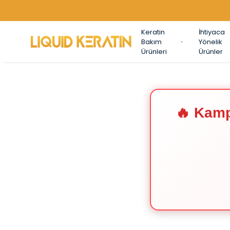
Keratin
İhtiyaca
Bakım
Yönelik
Ürünleri
Ürünler
🔥 Kamp