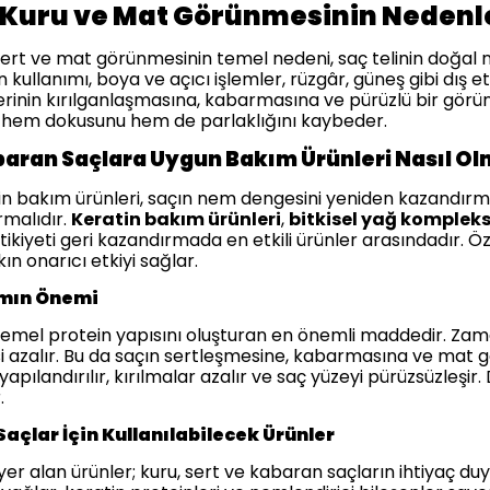
 Kuru ve Mat Görünmesinin Nedenl
sert ve mat görünmesinin temel nedeni, saç telinin doğal ne
kullanımı, boya ve açıcı işlemler, rüzgâr, güneş gibi dış e
erinin kırılganlaşmasına, kabarmasına ve pürüzlü bir gö
 hem dokusunu hem de parlaklığını kaybeder.
aran Saçlara Uygun Bakım Ürünleri Nasıl Ol
için bakım ürünleri, saçın nem dengesini yeniden kazandırm
malıdır.
Keratin bakım ürünleri
,
bitkisel yağ kompleks
tikiyeti geri kazandırmada en etkili ürünler arasındadır. Öz
ın onarıcı etkiyi sağlar.
ımın Önemi
 temel protein yapısını oluşturan en önemli maddedir. Zama
si azalır. Bu da saçın sertleşmesine, kabarmasına ve mat
 yapılandırılır, kırılmalar azalır ve saç yüzeyi pürüzsüzleşi
.
Saçlar İçin Kullanılabilecek Ürünler
er alan ürünler; kuru, sert ve kabaran saçların ihtiyaç duydu