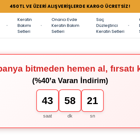
Keratin
Onarıcı Evde
Saç
Bakımı
Keratin Bakım
Düzleştirici
Setleri
Setleri
Keratin Setleri
anya bitmeden hemen al, fırsatı 
(%40’a Varan İndirim)
43
58
20
saat
dk
sn