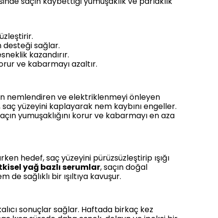
esinde saçın kaybettiği yumuşaklık ve parlaklık
zleştirir.
 desteği sağlar.
esneklik kazandırır.
rur ve kabarmayı azaltır.
adan nemlendiren ve elektriklenmeyi önleyen
, saç yüzeyini kaplayarak nem kaybını engeller.
 saçın yumuşaklığını korur ve kabarmayı en aza
arken hedef, saç yüzeyini pürüzsüzleştirip ışığı
tkisel yağ bazlı serumlar
, saçın doğal
 de sağlıklı bir ışıltıya kavuşur.
alıcı sonuçlar sağlar. Haftada birkaç kez