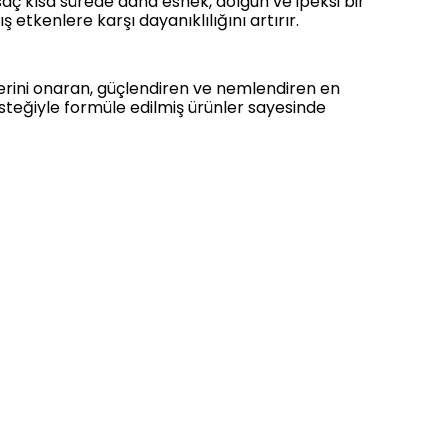
aç kısa sürede daha esnek, dolgun ve ipeksi bir
 etkenlere karşı dayanıklılığını artırır.
llerini onaran, güçlendiren ve nemlendiren en
desteğiyle formüle edilmiş ürünler sayesinde