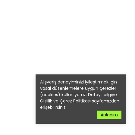
Alışveriş deneyiminizi iyileştirmek için
yasal düzenlemelere uygun çerezler
(cookies) kullanıyoruz. Detaylı bilgiye
Gizlilik ve Çerez Politikası
sayfamızdan
erişebilirsiniz.
Anladım