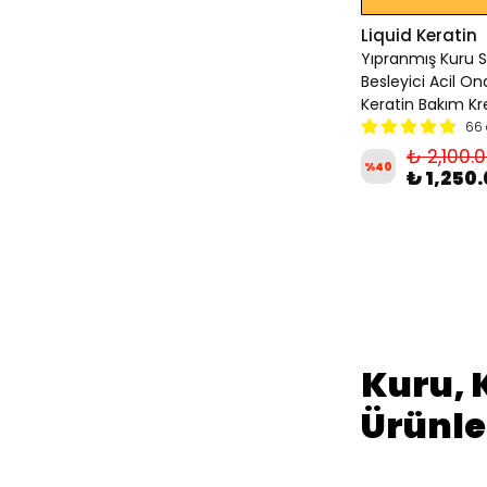
Liquid Keratin
Yıpranmış Kuru S
Besleyici Acil On
Keratin Bakım K
66 
₺ 2,100.
%
40
₺ 1,250
Kuru, 
Ürünle