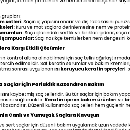
yağlar, keratin proteinleri ve nemlendirici bileşenler say
 grupları:
m setleri:
Saçın iç yapısını onarır ve dış tabakasını pürüzsü
eleri:
Kuru ve mat saçlara derinlemesine nem ve protein
serumları:
Saç uçlarındaki sertlik ve kırıkları giderir, saça 
i şampuanlar:
Saçı nazikçe temizlerken nem dengesini ko
ara Karşı Etkili Çözümler
ın kontrol altına alınabilmesi için saç telini ağırlaştırm
tercih edilmelidir. Saf keratin serumlar ve bakım kremleri
rutma sonrası uygulanan
ısı koruyucu keratin spreyleri
,
z Saçlar İçin Parlaklık Kazandıran Bakım
ltısını kaybetmiş saç telleridir. Bu tür saçlar için bakım yap
tmasını sağlamaktır.
Keratin içeren bakım ürünleri
ve
bi
ri kazandırır. Düzenli kullanımda saç telleri hem güçlenir hem
mla Canlı ve Yumuşak Saçlara Kavuşun
ve sert saçlar için düzenli bakım uygulamak uzun vadede k