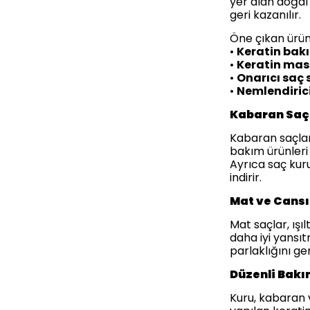
yer alan doğal 
geri kazanılır.
Öne çıkan ürün
•
Keratin bakı
•
Keratin mask
•
Onarıcı saç 
•
Nemlendiric
Kabaran Saçl
Kabaran saçlar
bakım ürünleri 
Ayrıca saç ku
indirir.
Mat ve Cansı
Mat saçlar, ışı
daha iyi yansı
parlaklığını ge
Düzenli Bakı
Kuru, kabaran 