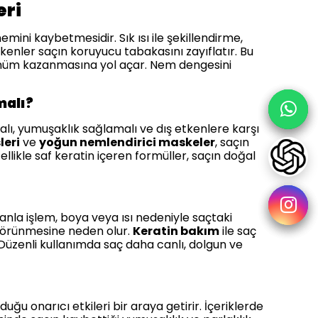
eri
mini kaybetmesidir. Sık ısı ile şekillendirme,
tkenler saçın koruyucu tabakasını zayıflatır. Bu
rünüm kazanmasına yol açar. Nem dengesini
malı?
alı, yumuşaklık sağlamalı ve dış etkenlere karşı
leri
ve
yoğun nemlendirici maskeler
, saçın
ellikle saf keratin içeren formüller, saçın doğal
nla işlem, boya veya ısı nedeniyle saçtaki
 görünmesine neden olur.
Keratin bakım
ile saç
r. Düzenli kullanımda saç daha canlı, dolgun ve
ğu onarıcı etkileri bir araya getirir. İçeriklerde