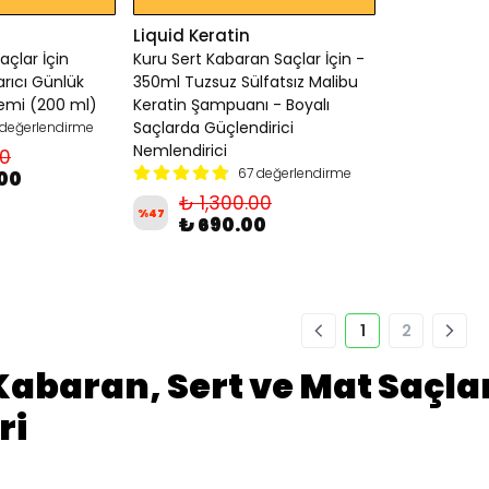
Liquid Keratin
açlar İçin
Kuru Sert Kabaran Saçlar İçin -
arıcı Günlük
350ml Tuzsuz Sülfatsız Malibu
remi (200 ml)
Keratin Şampuanı - Boyalı
Saçlarda Güçlendirici
değerlendirme
Nemlendirici
00
67 değerlendirme
.00
₺ 1,300.00
%
47
₺ 690.00
1
2
Kabaran, Sert ve Mat Saçlar
ri