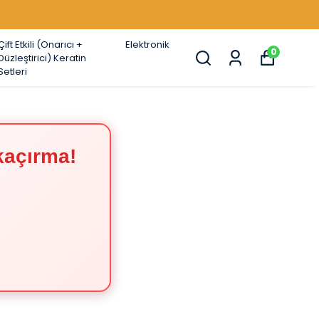
TÜM SETLERDE %44'E VARAN İNDİRİMLER !
Çift Etkili (Onarıcı +
Elektronik
0
Düzleştirici) Keratin
Setleri
kaçırma!