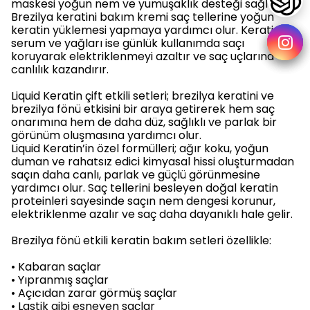
maskesi yoğun nem ve yumuşaklık desteği sağlar.
Brezilya keratini bakım kremi saç tellerine yoğun
keratin yüklemesi yapmaya yardımcı olur. Keratin
serum ve yağları ise günlük kullanımda saçı
koruyarak elektriklenmeyi azaltır ve saç uçlarına
canlılık kazandırır.
Liquid Keratin çift etkili setleri; brezilya keratini ve
brezilya fönü etkisini bir araya getirerek hem saç
onarımına hem de daha düz, sağlıklı ve parlak bir
görünüm oluşmasına yardımcı olur.
Liquid Keratin’in özel formülleri; ağır koku, yoğun
duman ve rahatsız edici kimyasal hissi oluşturmadan
saçın daha canlı, parlak ve güçlü görünmesine
yardımcı olur. Saç tellerini besleyen doğal keratin
proteinleri sayesinde saçın nem dengesi korunur,
elektriklenme azalır ve saç daha dayanıklı hale gelir.
Brezilya fönü etkili keratin bakım setleri özellikle:
• Kabaran saçlar
• Yıpranmış saçlar
• Açıcıdan zarar görmüş saçlar
• Lastik gibi esneyen saçlar