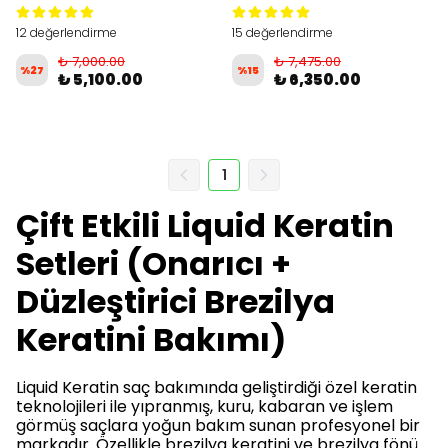
12 değerlendirme
15 değerlendirme
₺ 7,000.00
₺ 7,475.00
%
27
%
15
₺ 5,100.00
₺ 6,350.00
1
Çift Etkili Liquid Keratin
Setleri (Onarıcı +
Düzleştirici Brezilya
Keratini Bakımı)
Liquid Keratin saç bakımında geliştirdiği özel keratin
teknolojileri ile yıpranmış, kuru, kabaran ve işlem
görmüş saçlara yoğun bakım sunan profesyonel bir
markadır. Özellikle brezilya keratini ve brezilya fönü