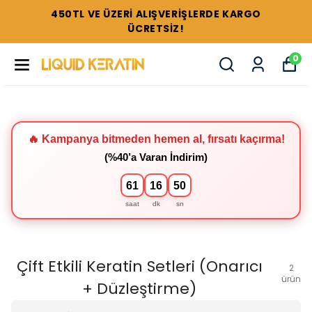
450TL VE ÜZERİ ALIŞVERİŞLERDE KARGO
ÜCRETSİZ!
0
🔥 Kampanya bitmeden hemen al, fırsatı kaçırma!
(%40’a Varan İndirim)
61
16
49
saat
dk
sn
Çift Etkili Keratin Setleri (Onarıcı
2
ürün
+ Düzleştirme)