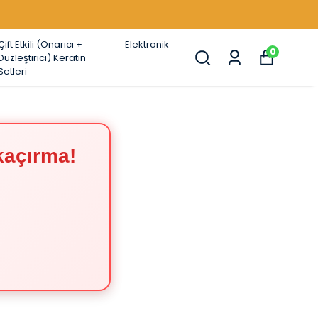
Çift Etkili (Onarıcı +
Elektronik
0
Düzleştirici) Keratin
Setleri
kaçırma!