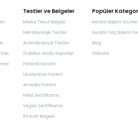
Testler ve Belgeler
Popüler Kategor
eri
Marka Tescil Belgesi
Keratin Bakım Ürünler
Mikrobiyolojik Testler
Keratin Saç Bakımı Set
rı
Antimikrobiyal Testler
Blog
tları
Stabilize Analiz Raporları
Videolar
mesi
Patentli Keratin
Uluslararası Patent
Amerika Patent
Helal Sertifikamız
Vegan Sertifikamız
İhracat Belgesi