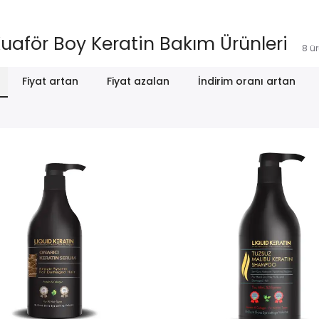
uaför Boy Keratin Bakım Ürünleri
8
ü
Fiyat artan
Fiyat azalan
İndirim oranı artan