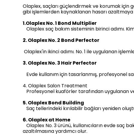
Olaplex, saçları güçlendirmek ve korumak için g
gibi işlemlerden kaynaklanan hasarı azaltmaya oda
1.Olaplex No. 1 Bond Multiplier
Olaplex saç bakım sisteminin birinci adımı. Kimya
2. Olaplex No. 2 Bond Perfector
Olaplex'in ikinci adımı. No. 1 ile uygulanan işleml
3. Olaplex No. 3 Hair Perfector
Evde kullanım için tasarlanmış, profesyonel sa
4. Olaplex Salon Treatment
Profesyonel kuaförler tarafından uygulanan ve Ol
5. Olaplex Bond Building
Saç tellerindeki kırılabilir bağları yeniden olu
6. Olaplex at Home
Olaplex No. 3 ürünü, kullanıcıların evde saç bak
azaltılmasına yardımcı olur.