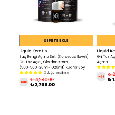
SEPETE EKLE
Liquid Keratin
Liquid Ke
Saç Rengi Açma Seti (Koruyucu İlaveli)
Gri Toz A
Gri Toz Açıcı, Oksidan Krem,
Açma
(500+500+20ml=1020ml) Kuaför Boy
3 değerlendirme
₺ 2
%
29
₺ 
₺ 4,240.00
%
36
₺ 2,700.00