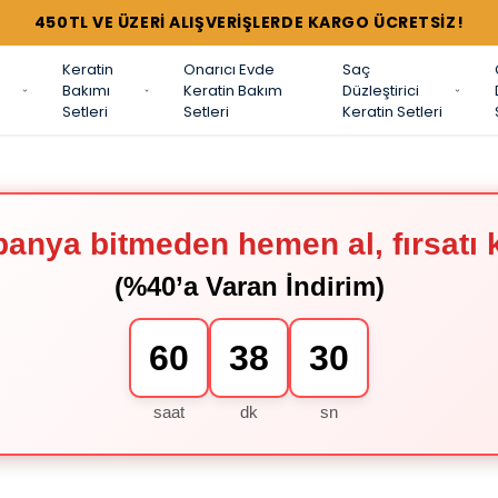
450TL VE ÜZERİ ALIŞVERİŞLERDE KARGO ÜCRETSİZ!
Keratin
Onarıcı Evde
Saç
Bakımı
Keratin Bakım
Düzleştirici
Setleri
Setleri
Keratin Setleri
anya bitmeden hemen al, fırsatı 
(%40’a Varan İndirim)
60
38
30
saat
dk
sn