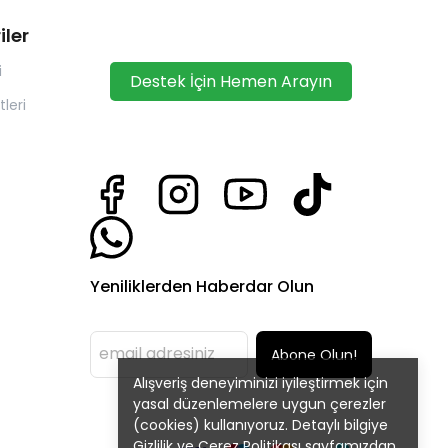
iler
i
Destek İçin Hemen Arayın
leri
Yeniliklerden Haberdar Olun
Abone Olun!
Alışveriş deneyiminizi iyileştirmek için
yasal düzenlemelere uygun çerezler
(cookies) kullanıyoruz. Detaylı bilgiye
Gizlilik ve Çerez Politikası
sayfamızdan