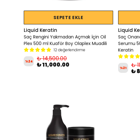
SEPETE EKLE
Liquid Keratin
Liquid Ke
Saç Rengini Yakmadan Açmak İçin Oil
Saç Onarıc
Plex 500 ml Kuaför Boy Olaplex Muadili
Serumu 50
Keratin
12 değerlendirme
₺ 14,500.00
%
24
₺ 11,000.00
₺ 1
%
21
₺ 