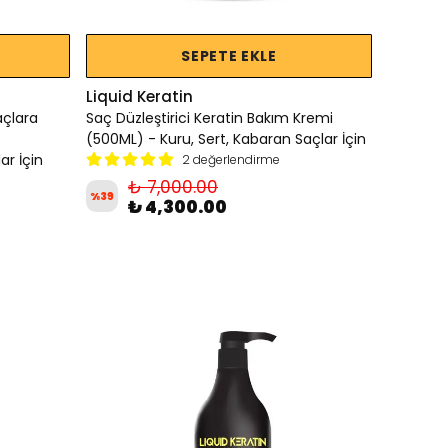
SEPETE EKLE
Liquid Keratin
açlara
Saç Düzleştirici Keratin Bakım Kremi
(500ML) - Kuru, Sert, Kabaran Saçlar İçin
ar İçin
2 değerlendirme
₺ 7,000.00
%
39
₺ 4,300.00