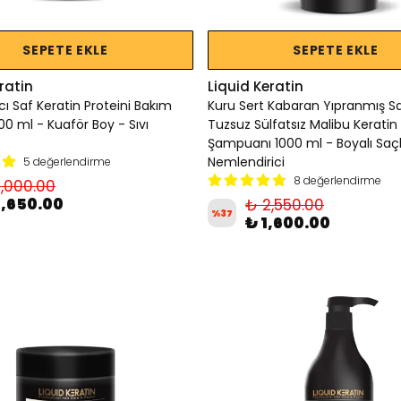
SEPETE EKLE
SEPETE EKLE
ratin
Liquid Keratin
ı Saf Keratin Proteini Bakım
Kuru Sert Kabaran Yıpranmış S
0 ml - Kuaför Boy - Sıvı
Tuzsuz Sülfatsız Malibu Keratin
Şampuanı 1000 ml - Boyalı Saçl
Nemlendirici
5 değerlendirme
8 değerlendirme
1,000.00
8,650.00
₺ 2,550.00
%
37
₺ 1,600.00