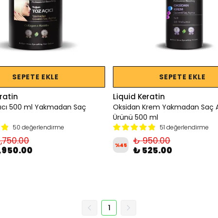
SEPETE EKLE
SEPETE EKLE
ratin
Liquid Keratin
çıcı 500 ml Yakmadan Saç
Oksidan Krem Yakmadan Saç
Ürünü 500 ml
50 değerlendirme
51 değerlendirme
,750.00
₺ 950.00
%
45
1,950.00
₺ 525.00
1