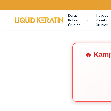
Keratin
İhtiyaca
Bakım
Yönelik
Ürünleri
Ürünler
🔥 Kamp