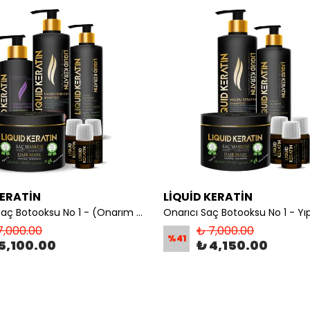
KERATİN
LİQUİD KERATİN
Çift Etkili Saç Botooksu No 1 - (Onarım + Bakım) Keratin Seti - Yanan Yıpranan Kabaran Saçlara
7,000.00
₺ 7,000.00
%
41
5,100.00
₺ 4,150.00