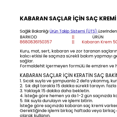
KABARAN SAÇLAR İÇİN SAÇ KREMİ
Sağlık Bakanlığı
Ürün Takip Sistemi (ÜTS)
üzerinden 
BARKOD
||
ÜRÜN
8680836150357
|| Kabaran Krem 5
Kuru, mat, sert, kabaran ve zor taranan saçlarını
kalıcı etkisi ile saçınıza sürekli bakım yapmayı
sağlar.
Formaldehit içermeyen formülü ile emziren ve h
KABARAN SAÇLAR İÇİN KERATİN SAÇ BAKİM
1. Sıcak suyla ve şampuanla 2 defa yıkanmış, kur
2. Sık dişli tarakla 15 dakika sürekli tarayın. fazla
3. Yaklaşık 15 dakika daha bekletin.
4. İsteğe göre hemen ya da 1-2 gün saçınızda kal
5. Ilık suyla durulayın ve işlemi bitirin.
İsteğe göre saçınızda kabaran saç kremi varken ya
Gerektiğinde işlemi birkaç haftada veya birkaç a
olarak kullanın.