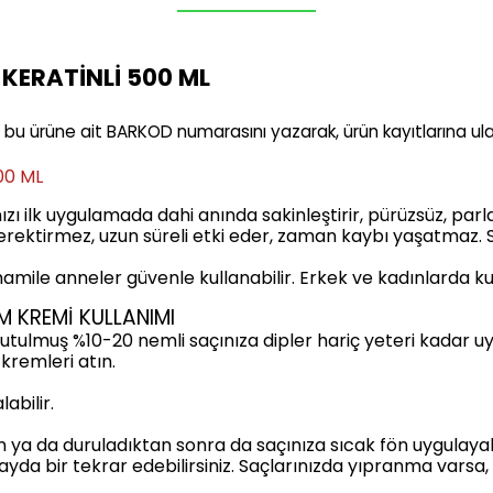
 KERATİNLİ 500 ML
bu ürüne ait BARKOD numarasını yazarak, ürün kayıtlarına ulaşa
00 ML
zı ilk uygulamada dahi anında sakinleştirir, pürüzsüz, parla
 gerektirmez, uzun süreli etki eder, zaman kaybı yaşatmaz. 
amile anneler güvenle kullanabilir. Erkek ve kadınlarda k
 KREMİ KULLANIMI
utulmuş %10-20 nemli saçınıza dipler hariç yeteri kadar uy
 kremleri atın.
abilir.
 da duruladıktan sonra da saçınıza sıcak fön uygulayabilir 
yda bir tekrar edebilirsiniz. Saçlarınızda yıpranma varsa,