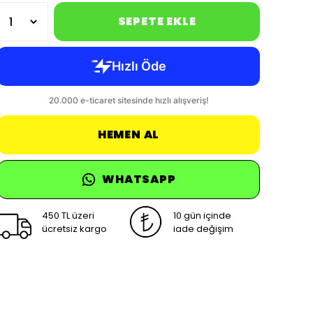
SEPETE EKLE
HEMEN AL
WHATSAPP
450 TL üzeri
10 gün içinde
ücretsiz kargo
iade değişim