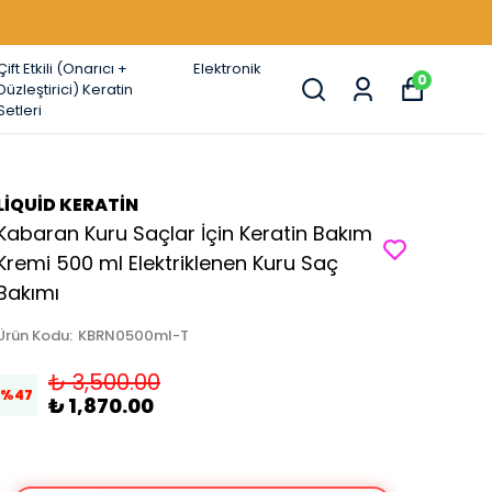
Çift Etkili (Onarıcı +
Elektronik
0
Düzleştirici) Keratin
Setleri
LİQUİD KERATİN
Kabaran Kuru Saçlar İçin Keratin Bakım
Kremi 500 ml Elektriklenen Kuru Saç
Bakımı
Ürün Kodu
:
KBRN0500ml-T
₺ 3,500.00
%
47
₺ 1,870.00