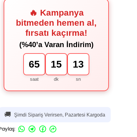
🔥 Kampanya
bitmeden hemen al,
fırsatı kaçırma!
(%40’a Varan İndirim)
65
15
12
saat
dk
sn
🚚
Şimdi Sipariş Verirsen, Pazartesi Kargoda
Paylaş
: