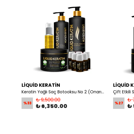
LİQUİD KERATİN
LİQUİD 
Kuru Mat Sert Saçlar İçin Keratin Saç Bakım Seti (4'lü) - Şampuan+Krem+Maske+Keratin Yağı
Keratin Yağlı Saç Botooksu No 2 (Onarım + Yoğun Nem) Keratin Bakım Seti - Yanan Yıpranan Kuru Saçlara
₺ 9,500.00
₺ 
%
33
%
27
₺ 6,350.00
₺ 