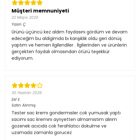
Müşteri memnuniyeti
22 Mayıs 2026
Yasin
Ç.
Ürünü üçüncü kez aldım faydasını gördüm ve devam
edeceğim bu aldigimda bı karışıklık oldu geri dönüş
yaptım ve hemen ilgilendiler . İlgilerinden ve ürünlerin
gerçekten faydalı olmasından ötürü teşekkür
ediyorum.
30 Haziran 2026
Elif
E.
Satın Alınmış
Tester sac kremı gondermısler cok yumusak yaptı
sacımı sac kremını ayrıyetten almamıstım alırım
gozenek acıcıda cok ferahlatıcı dokulme ve
uzamada zamanla gorucez