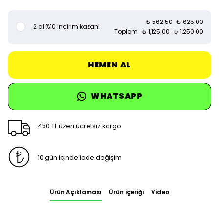
₺ 562.50
₺ 625.00
2 al %10 indirim kazan!
Toplam
₺ 1,125.00
₺ 1,250.00
HEMEN AL
WHATSAPP
450 TL üzeri ücretsiz kargo
10 gün içinde iade değişim
Ürün Açıklaması
Ürün içeriği
Video