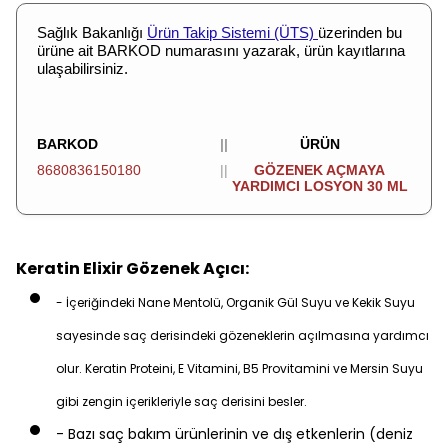
Sağlık Bakanlığı
Ürün Takip Sistemi (ÜTS)
üzerinden bu
ürüne ait BARKOD numarasını yazarak, ürün kayıtlarına
ulaşabilirsiniz.
BARKOD
||
ÜRÜN
8680836150180
||
GÖZENEK AÇMAYA
YARDIMCI LOSYON 30 ML
Keratin Elixir Gözenek Açıcı:
- İçeriğindeki Nane Mentolü, Organik Gül Suyu ve Kekik Suyu
sayesinde saç derisindeki gözeneklerin açılmasına yardımcı
olur. Keratin Proteini, E Vitamini, B5 Provitamini ve Mersin Suyu
gibi zengin içerikleriyle saç derisini besler.
- Bazı saç bakım ürünlerinin ve dış etkenlerin (deniz