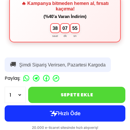
🔥 Kampanya bitmeden hemen al, fırsatı
kaçırma!
(%40’a Varan İndirim)
38
07
54
saat
dk
sn
🚚
Şimdi Sipariş Verirsen, Pazartesi Kargoda
Paylaş
:
SEPETE EKLE