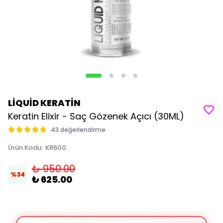
LİQUİD KERATİN
Keratin Elixir - Saç Gözenek Açıcı (30ML)
43 değerlendirme
Ürün Kodu
:
KR600
₺ 950.00
%
34
₺ 625.00