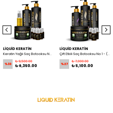
LİQUİD KERATİN
LİQUİD KERATİN
Keratin Yağlı Saç Botooksu No 2 (Onarım + Yoğun Nem) Keratin Bakım Seti - Yanan Yıpranan Kuru Saçlara
Çift Etkili Saç Botooksu No 1 - (Onarım + Bakım) Keratin Seti - Yanan Yıpranan Kabaran Saçlara
₺ 9,500.00
₺ 7,000.00
%
33
%
27
₺ 6,350.00
₺ 5,100.00