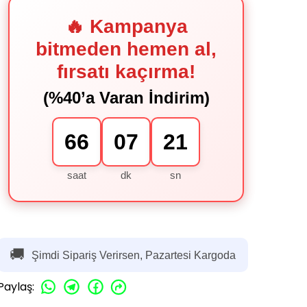
🔥 Kampanya
bitmeden hemen al,
fırsatı kaçırma!
(%40’a Varan İndirim)
66
07
20
saat
dk
sn
🚚
Şimdi Sipariş Verirsen, Pazartesi Kargoda
Paylaş
: