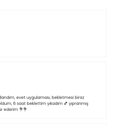
landım, evet uygulaması, bekletmesi biraz
ldum, 6 saat beklettim yıkadım 💕 yıpranmış
ür ederim 💐💐