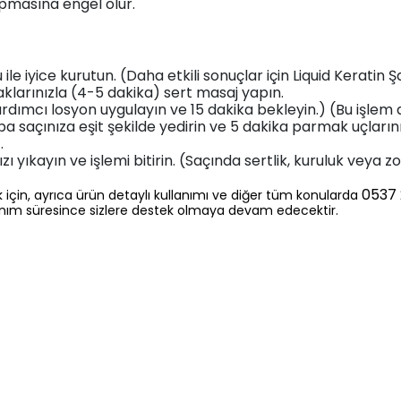
pmasına engel olur.
le iyice kurutun. (Daha etkili sonuçlar için Liquid Keratin
klarınızla (4-5 dakika) sert masaj yapın.
dımcı losyon uygulayın ve 15 dakika bekleyin.) (Bu işlem 
 saçınıza eşit şekilde yedirin ve 5 dakika parmak uçlarını
.
zı yıkayın ve işlemi bitirin. (Saçında sertlik, kuruluk veya 
0537 
 için, ayrıca ürün detaylı kullanımı ve diğer tüm konularda
lanım süresince sizlere destek olmaya devam edecektir.