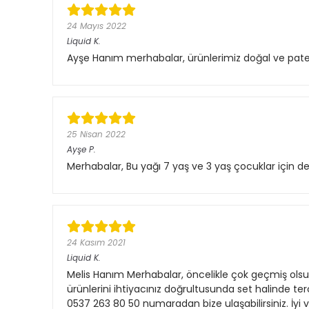
24 Mayıs 2022
Liquid
K.
Ayşe Hanım merhabalar, ürünlerimiz doğal ve patentlidi
25 Nisan 2022
Ayşe
P.
Merhabalar, Bu yağı 7 yaş ve 3 yaş çocuklar için de 
24 Kasım 2021
Liquid
K.
Melis Hanım Merhabalar, öncelikle çok geçmiş ols
ürünlerini ihtiyacınız doğrultusunda set halinde t
0537 263 80 50 numaradan bize ulaşabilirsiniz. İyi ve 