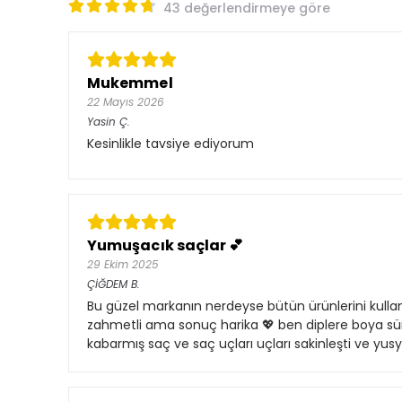
43 değerlendirmeye göre
Mukemmel
22 Mayıs 2026
Yasin
Ç.
Kesinlikle tavsiye ediyorum
Yumuşacık saçlar 💕
29 Ekim 2025
ÇİĞDEM
B.
Bu güzel markanın nerdeyse bütün ürünlerini kul
zahmetli ama sonuç harika 💖 ben diplere boya sü
kabarmış saç ve saç uçları uçları sakinleşti ve y