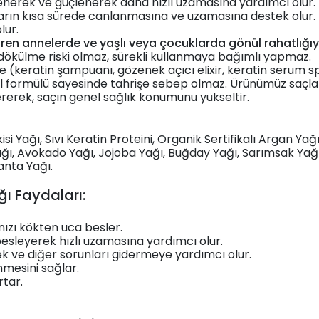
nerek ve güçlenerek daha hızlı uzamasına yardımcı olur. 
çların kısa sürede canlanmasına ve uzamasına destek olur.
lur.
en annelerde ve yaşlı veya çocuklarda gönül rahatlığıyla 
dökülme riski olmaz, sürekli kullanmaya bağımlı yapmaz.
le (keratin şampuanı, gözenek açıcı elixir, keratin serum s
 doğal formülü sayesinde tahrişe sebep olmaz. Ürünümüz sa
idererek, saçın genel sağlık konumunu yükseltir.
si Yağı, Sıvı Keratin Proteini, Organik Sertifikalı Argan Yağ
ağı, Avokado Yağı, Jojoba Yağı, Buğday Yağı, Sarımsak Yağı,
anta Yağı.
ğı Faydaları:
nızı kökten uca besler.
 besleyerek hızlı uzamasına yardımcı olur.
ek ve diğer sorunları gidermeye yardımcı olur.
nmesini sağlar.
rtar.