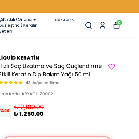
SETLERDE %44'E VARAN İNDİRİMLER !
Çift Etkili (Onarıcı +
Elektronik
0
Düzleştirici) Keratin
Setleri
LİQUİD KERATİN
Hızlı Saç Uzatma ve Saç Güçlendirme
Etkili Keratin Dip Bakım Yağı 50 ml
43 değerlendirme
Ürün Kodu
:
KRYAGHIZ0002
₺ 2,100.00
%
40
₺ 1,250.00