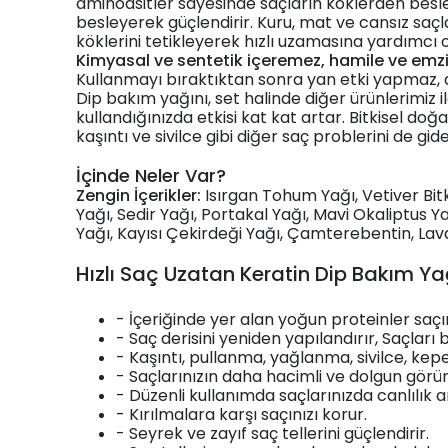
aminoasitler sayesinde saçların köklerden besle
besleyerek güçlendirir. Kuru, mat ve cansız sa
köklerini tetikleyerek hızlı uzamasına yardımcı o
Kimyasal ve sentetik içeremez, hamile ve emzir
Kullanmayı bıraktıktan sonra yan etki yapmaz, 
Dip bakım yağını, set halinde diğer ürünlerimiz i
kullandığınızda etkisi kat kat artar. Bitkisel
kaşıntı ve sivilce gibi diğer saç problerini de g
İçinde Neler Var?
Zengin İçerikler:
Isırgan Tohum Yağı, Vetiver Bitki
Yağı, Sedir Yağı, Portakal Yağı, Mavi Okaliptus Y
Yağı, Kayısı Çekirdeği Yağı, Çamterebentin, Lav
Hızlı Saç Uzatan Keratin Dip Bakım Ya
- İçeriğinde yer alan yoğun proteinler saçı
- Saç derisini yeniden yapılandırır, Saçları
- Kaşıntı, pullanma, yağlanma, sivilce, kep
- Saçlarınızın daha hacimli ve dolgun görü
- Düzenli kullanımda saçlarınızda canlılık a
- Kırılmalara karşı saçınızı korur.
- Seyrek ve zayıf saç tellerini güçlendirir.