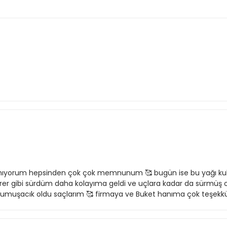
lanıyorum hepsinden çok çok memnunum 🥰 bugün ise bu yağı kul
rer gibi sürdüm daha kolayıma geldi ve uçlara kadar da sürmüş o
usyumuşacık oldu saçlarım 🥰 firmaya ve Buket hanıma çok teşekk