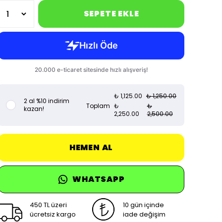
SEPETE EKLE
₺ 1,125.00
₺ 1,250.00
2 al %10 indirim
Toplam
₺
₺
kazan!
2,250.00
2,500.00
HEMEN AL
WHATSAPP
450 TL üzeri
10 gün içinde
ücretsiz kargo
iade değişim