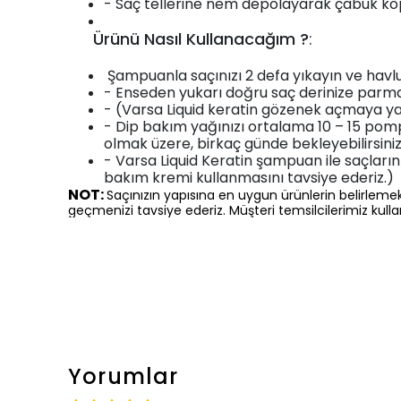
- Saç tellerine nem depolayarak çabuk ko
Ürünü Nasıl Kullanacağım ?
:
Şampuanla saçınızı 2 defa yıkayın ve havlu i
- Enseden yukarı doğru saç derinize parma
- (Varsa Liquid keratin gözenek açmaya yar
- Dip bakım yağınızı ortalama 10 – 15 pompa
olmak üzere, birkaç günde bekleyebilirsiniz
- Varsa Liquid Keratin şampuan ile saçlarını
bakım kremi kullanmasını tavsiye ederiz.)
NOT:
Saçınızın yapısına en uygun ürünlerin belirlemek
geçmenizi tavsiye ederiz. Müşteri temsilcilerimiz kul
Yorumlar