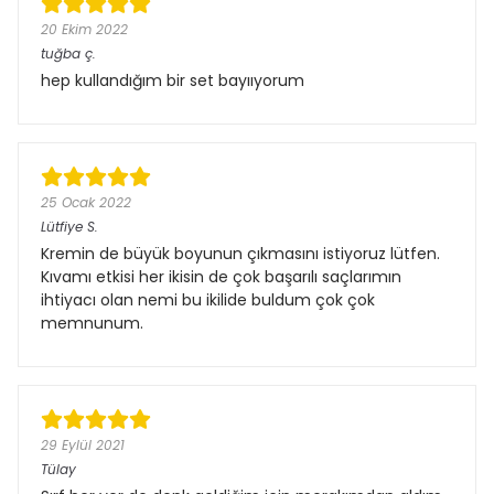
20 Ekim 2022
tuğba
ç.
hep kullandığım bir set bayııyorum
25 Ocak 2022
Lütfiye
S.
Kremin de büyük boyunun çıkmasını istiyoruz lütfen.
Kıvamı etkisi her ikisin de çok başarılı saçlarımın
ihtiyacı olan nemi bu ikilide buldum çok çok
memnunum.
29 Eylül 2021
Tülay