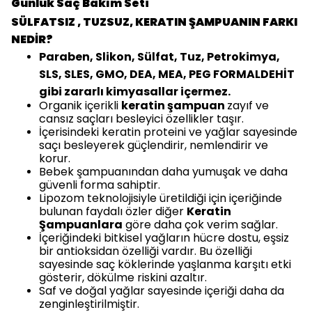
Günlük Saç Bakım Seti
SÜLFATSIZ , TUZSUZ, KERATIN ŞAMPUANIN FARKI
NEDİR?
Paraben, Slikon, Sülfat, Tuz, Petrokimya,
SLS, SLES, GMO, DEA, MEA, PEG FORMALDEHİT
gibi zararlı kimyasallar içermez.
Organik içerikli
keratin şampuan
zayıf ve
cansız saçları besleyici özellikler taşır.
İçerisindeki keratin proteini ve yağlar sayesinde
saçı besleyerek güçlendirir, nemlendirir ve
korur.
Bebek şampuanından daha yumuşak ve daha
güvenli forma sahiptir.
Lipozom teknolojisiyle üretildiği için içeriğinde
bulunan faydalı özler diğer
Keratin
Şampuanlara
göre daha çok verim sağlar.
İçeriğindeki bitkisel yağların hücre dostu, eşsiz
bir antioksidan özelliği vardır. Bu özelliği
sayesinde saç köklerinde yaşlanma karşıtı etki
gösterir, dökülme riskini azaltır.
Saf ve doğal yağlar sayesinde içeriği daha da
zenginleştirilmiştir.