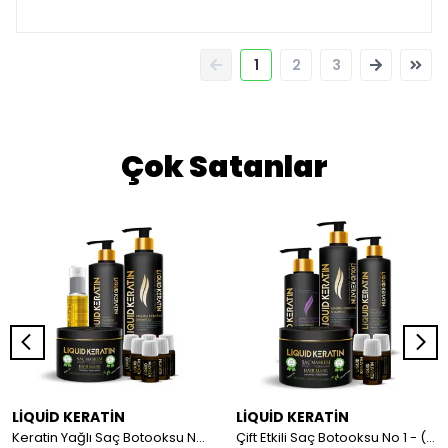
1
2
3
Çok Satanlar
LİQUİD KERATİN
LİQUİD KERATİN
Keratin Yağlı Saç Botooksu No 2 (Onarım + Yoğun Nem) Keratin Bakım Seti - Yanan Yıpranan Kuru Saçlara
Çift Etkili Saç Botooksu No 1 - (Onarım + Bakım) Keratin Seti - Yanan Yıpranan Kabaran Saçlara