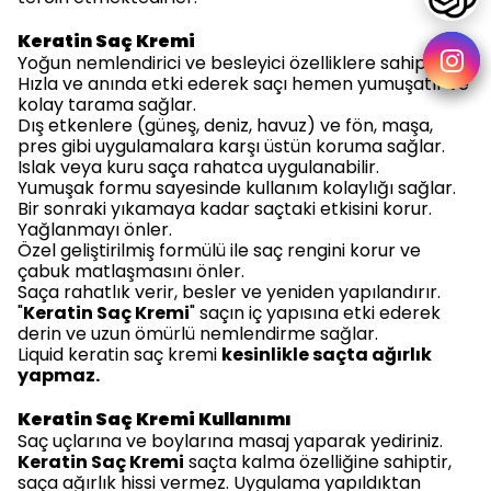
Keratin Saç Kremi
Yoğun nemlendirici ve besleyici özelliklere sahiptir.
Hızla ve anında etki ederek saçı hemen yumuşatır ve
kolay tarama sağlar.
Dış etkenlere (güneş, deniz, havuz) ve fön, maşa,
pres gibi uygulamalara karşı üstün koruma sağlar.
Islak veya kuru saça rahatca uygulanabilir.
Yumuşak formu sayesinde kullanım kolaylığı sağlar.
Bir sonraki yıkamaya kadar saçtaki etkisini korur.
Yağlanmayı önler.
Özel geliştirilmiş formülü ile saç rengini korur ve
çabuk matlaşmasını önler.
Saça rahatlık verir, besler ve yeniden yapılandırır.
"
Keratin Saç Kremi
" saçın iç yapısına etki ederek
derin ve uzun ömürlü nemlendirme sağlar.
Liquid keratin saç kremi
kesinlikle saçta ağırlık
yapmaz.
Keratin Saç Kremi Kullanımı
Saç uçlarına ve boylarına masaj yaparak yediriniz.
Keratin Saç Kremi
saçta kalma özelliğine sahiptir,
saça ağırlık hissi vermez. Uygulama yapıldıktan