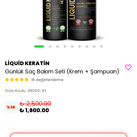
LİQUİD KERATİN
Günlük Saç Bakım Seti (Krem + Şampuan)
16 değerlendirme
Ürün Kodu
:
KR100-X1
₺ 2,500.00
%
36
₺ 1,600.00