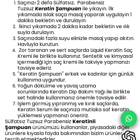
Saçınızı 2 defa Sülfatsız, Parabensiz
Tuzsuz
Keratin Şampuan
ile yıkayın. İlk
yıkamada Islak saça masaj yaparak uygulayın 1
dakika bekletin ve durulayın.
İkinci yıkamada 2 dakika kadar bekletin ve ılık
suyla durulayın.
Saçınızdaki fazla suyu elinizle masaj yapıp akıtın.
Havluyla kurutun.
Zor taranan ve sert saçlarda Liquid Keratin Saç
Kremi ile birlikte kullanınız. Sentetik ve kimyasal
içermediği için saç kremi ile takviye yapmanızı
tavsiye ederiz.
''Keratin Şampuan'' erkek ve kadınlar için günlük
kullanıma uygundur.
Yoğun dökülme ve yavaş uzama
sorunlarında Keratin Dip Bakım Yağı ile birlikte
set halinde kullanmanız önemle tavsiye edilir.
İşlem görmüş yıpranmış ve kırık saçlarda,
Keratin Serum ile saçınıza mutlaka saf keratin
yüklemesi yapmanızı öneririz.
Sülfatsız Tuzsuz Parabensiz
Keratinli
Şampuan
ürünümüzü kullananlar, piyasadaki diğer
ürünlere kıyasla fayda bakımından bizim ürünlerimizi
tercih etmektedirler.