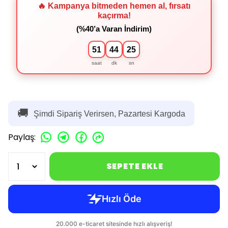
🔥 Kampanya bitmeden hemen al, fırsatı
kaçırma!
(%40’a Varan İndirim)
51
44
25
saat
dk
sn
🚚
Şimdi Sipariş Verirsen, Pazartesi Kargoda
Paylaş
:
SEPETE EKLE