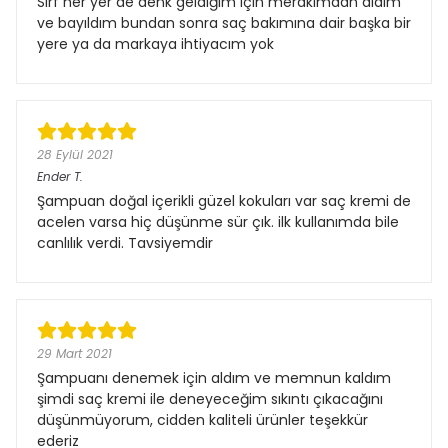
Sırf her yer de denk geldiğim için merakımdan aldım
ve bayıldım bundan sonra saç bakımına dair başka bir
yere ya da markaya ihtiyacım yok
28 Eylül 2021
Ender
T.
Şampuan doğal içerikli güzel kokuları var saç kremi de
acelen varsa hiç düşünme sür çık. ilk kullanımda bile
canlılık verdi. Tavsiyemdir
29 Mart 2021
Şampuanı denemek için aldım ve memnun kaldım
şimdi saç kremi ile deneyeceğim sıkıntı çıkacağını
düşünmüyorum, cidden kaliteli ürünler teşekkür
ederiz