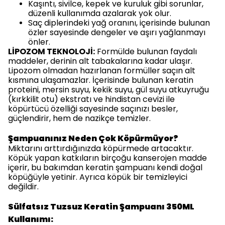
Kaşıntı, sivilce, kepek ve kuruluk gibi sorunlar,
düzenli kullanımda azalarak yok olur.
Saç diplerindeki yağ oranını, içerisinde bulunan
özler sayesinde dengeler ve aşırı yağlanmayı
önler.
LİPOZOM TEKNOLOJİ:
Formülde bulunan faydalı
maddeler, derinin alt tabakalarına kadar ulaşır.
Lipozom olmadan hazırlanan formüller saçın alt
kısmına ulaşamazlar. İçerisinde bulunan keratin
proteini, mersin suyu, kekik suyu, gül suyu atkuyruğu
(kırkkilit otu) ekstratı ve hindistan cevizi ile
köpürtücü özelliği sayesinde saçınızı besler,
güçlendirir, hem de nazikçe temizler.
Şampuanınız Neden Çok Köpürmüyor?
Miktarını arttırdığınızda köpürmede artacaktır.
Köpük yapan katkıların birçoğu kanserojen madde
içerir, bu bakımdan keratin şampuanı kendi doğal
köpüğüyle yetinir. Ayrıca köpük bir temizleyici
değildir.​
Sülfatsız Tuzsuz Keratin Şampuanı 350ML
Kullanımı: