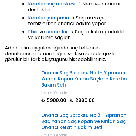
Keratin saç maskesi
→ Nem ve onarımı
destekler.
Keratin şampuan
→ Saçı nazikçe
temizlerken onarıcı bakım yapar.
Elixir
ve
serumlar
→ Saça ekstra parlaklık
ve koruma sağlar.
Adım adım uygulandığında saç tellerinin
derinlemesine onarıldığını ve kısa sürede gözle
görülür bir fark oluştuğunu hissedebilirsiniz.
Onarıcı Saç Botoksu No 1 - Yıpranan
Yanan Kopan Kırılan Saçlara Keratin
Bakım Seti
Liquid Keratin
₺ 5980.00
₺ 2990.00
Onarıcı Saç Botoksu No 2 - Yıpranan
Saç Yanan Saç Kopan ve Kırılan Saç
Onarıcı Keratin Bakım Seti
Liquid Keratin