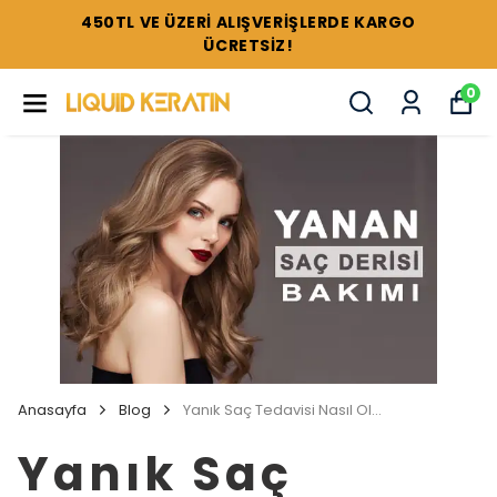
TÜM SETLERDE %44'E VARAN İNDİRİMLER !
0
Anasayfa
Blog
Yanık Saç Tedavisi Nasıl Olur | Liquid Keratin
Yanık Saç