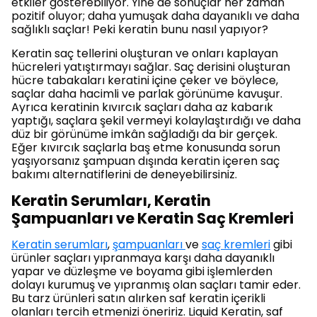
etkiler gösterebiliyor. Yine de sonuçlar her zaman
pozitif oluyor; daha yumuşak daha dayanıklı ve daha
sağlıklı saçlar! Peki keratin bunu nasıl yapıyor?
Keratin saç tellerini oluşturan ve onları kaplayan
hücreleri yatıştırmayı sağlar. Saç derisini oluşturan
hücre tabakaları keratini içine çeker ve böylece,
saçlar daha hacimli ve parlak görünüme kavuşur.
Ayrıca keratinin kıvırcık saçları daha az kabarık
yaptığı, saçlara şekil vermeyi kolaylaştırdığı ve daha
düz bir görünüme imkân sağladığı da bir gerçek.
Eğer kıvırcık saçlarla baş etme konusunda sorun
yaşıyorsanız şampuan dışında keratin içeren saç
bakımı alternatiflerini de deneyebilirsiniz.
Keratin Serumları, Keratin
Şampuanları ve Keratin Saç Kremleri
Keratin serumları
,
şampuanları
ve
saç kremleri
gibi
ürünler saçları yıpranmaya karşı daha dayanıklı
yapar ve düzleşme ve boyama gibi işlemlerden
dolayı kurumuş ve yıpranmış olan saçları tamir eder.
Bu tarz ürünleri satın alırken saf keratin içerikli
olanları tercih etmenizi öneririz. Liquid Keratin, saf