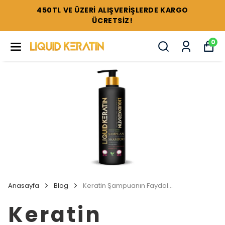
TÜM SETLERDE %44'E VARAN İNDİRİMLER !
0
Anasayfa
Blog
Keratin Şampuanın Faydaları Nelerdir ?
Keratin