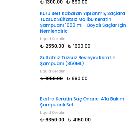
₺ 1300.00
₺ 690.00
Kuru Sert Kabaran Yıpranmış Saçlara
Tuzsuz Sülfatsız Malibu Keratin
Şampuanı 1000 ml - Boyalı Saçlar İçin
Nemlendirici
Liquid Keratin
₺ 2550.00
₺ 1600.00
Sülfatsız Tuzsuz Besleyici Keratin
Şampuanı (350ML)
Liquid Keratin
₺ 1050.00
₺ 690.00
Ekstra Keratin Saç Onarıcı 4'lü Bakım
Şampuanlı Set
Liquid Keratin
₺ 6350.00
₺ 4150.00