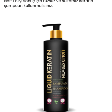
Not: En iyi sonuç için tuzsuz ve sülfatsız keratin
şampuan kullanmalısınız.