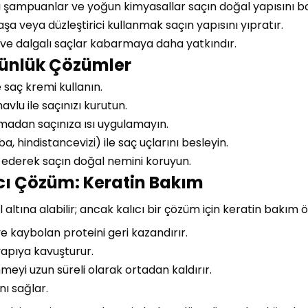
tlı şampuanlar ve yoğun kimyasallar saçın doğal yapısını b
 maşa veya düzleştirici kullanmak saçın yapısını yıpratır.
k ve dalgalı saçlar kabarmaya daha yatkındır.
Günlük Çözümler
saç kremi kullanın.
avlu ile saçınızı kurutun.
nmadan saçınıza ısı uygulamayın.
a, hindistancevizi) ile saç uçlarını besleyin.
 ederek saçın doğal nemini koruyun.
cı Çözüm: Keratin Bakım
ltına alabilir; ancak kalıcı bir çözüm için keratin bakım ö
ve kaybolan proteini geri kazandırır.
yapıya kavuşturur.
eyi uzun süreli olarak ortadan kaldırır.
ı sağlar.