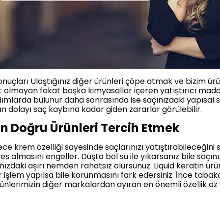
onuçları Ulaştığınız diğer ürünleri çöpe atmak ve bizim ür
lfat olmayan fakat başka kimyasallar içeren yatıştırıcı m
dımlarda bulunur daha sonrasında ise saçınızdaki yapısal s
 dolayı saç kaybına kadar giden zararlar görülebilir.
in Doğru Ürünleri Tercih Etmek
e krem özelliği sayesinde saçlarınızı yatıştırabileceğini 
fes almasını engeller. Duşta bol su ile yıkarsanız bile saçın
zdaki aşırı nemden rahatsız olursunuz. Liquid keratin ürünl
ir işlem yapılsa bile korunmasını fark edersiniz. İnce tabak
nlerimizin diğer markalardan ayıran en önemli özellik az 