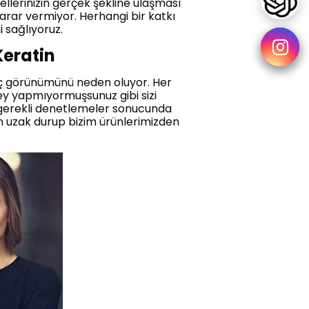
llerinizin gerçek şekline ulaşması
arar vermiyor. Herhangi bir katkı
 sağlıyoruz.
Keratin
ç görünümünü neden oluyor. Her
şey yapmıyormuşsunuz gibi sizi
 gerekli denetlemeler sonucunda
den uzak durup bizim ürünlerimizden