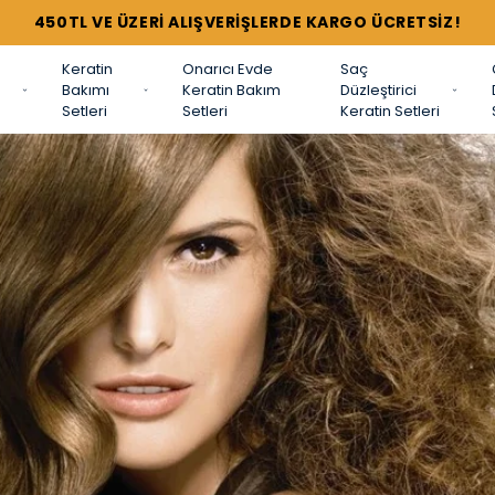
TÜM SETLERDE %44'E VARAN İNDİRİMLER !
Keratin
Onarıcı Evde
Saç
Bakımı
Keratin Bakım
Düzleştirici
Setleri
Setleri
Keratin Setleri