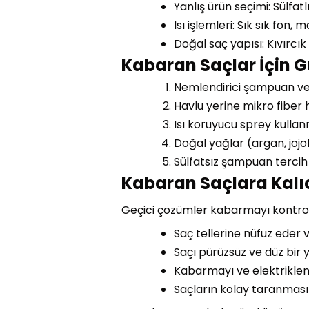
Yanlış ürün seçimi: Sülfa
Isı işlemleri: Sık sık fön,
Doğal saç yapısı: Kıvırcı
Kabaran Saçlar İçin 
Nemlendirici şampuan ve 
Havlu yerine mikro fiber h
Isı koruyucu sprey kulla
Doğal yağlar (argan, jojob
Sülfatsız şampuan tercih
Kabaran Saçlara Kalı
Geçici çözümler kabarmayı kontrol a
Saç tellerine nüfuz eder 
Saçı pürüzsüz ve düz bir 
Kabarmayı ve elektriklenm
Saçların kolay taranmasın