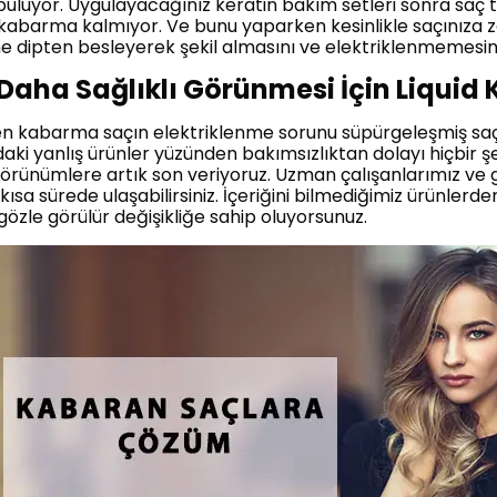
uluyor. Uygulayacağınız keratin bakım setleri sonra saç te
 kabarma kalmıyor. Ve bunu yaparken kesinlikle saçınıza z
ne dipten besleyerek şekil almasını ve elektriklenmemesini
Daha Sağlıklı Görünmesi İçin Liquid 
en kabarma saçın elektriklenme sorunu süpürgeleşmiş sa
aki yanlış ürünler yüzünden bakımsızlıktan dolayı hiçbir 
rünümlere artık son veriyoruz. Uzman çalışanlarımız ve
kısa sürede ulaşabilirsiniz. İçeriğini bilmediğimiz ürünler
gözle görülür değişikliğe sahip oluyorsunuz.