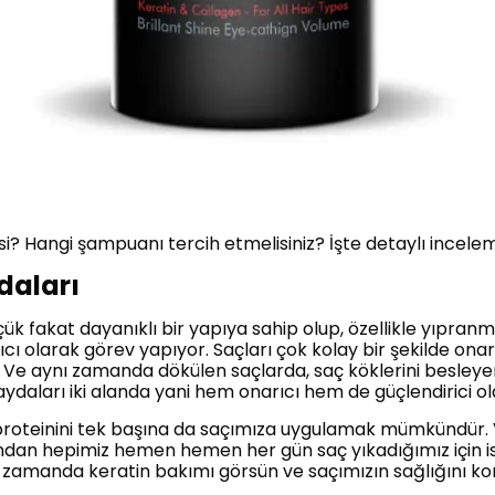
isi? Hangi şampuanı tercih etmelisiniz? İşte detaylı incele
daları
üçük fakat dayanıklı bir yapıya sahip olup, özellikle yıpranm
ıcı olarak görev yapıyor. Saçları çok kolay bir şekilde ona
or. Ve aynı zamanda dökülen saçlarda, saç köklerini besle
daları iki alanda yani hem onarıcı hem de güçlendirici ol
 proteinini tek başına da saçımıza uygulamak mümkündür. 
ından hepimiz hemen hemen her gün saç yıkadığımız için is
 zamanda keratin bakımı görsün ve saçımızın sağlığını kor