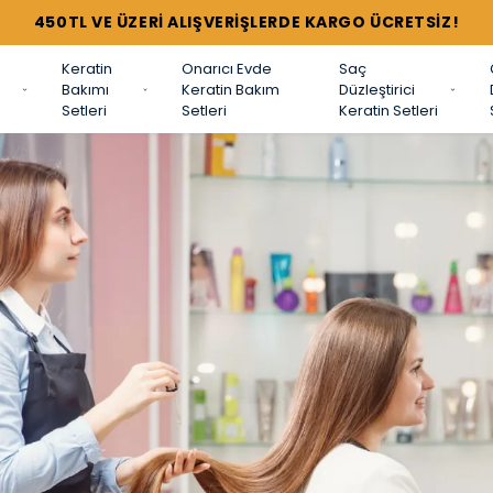
TÜM SETLERDE %44'E VARAN İNDİRİMLER !
Keratin
Onarıcı Evde
Saç
Bakımı
Keratin Bakım
Düzleştirici
Setleri
Setleri
Keratin Setleri