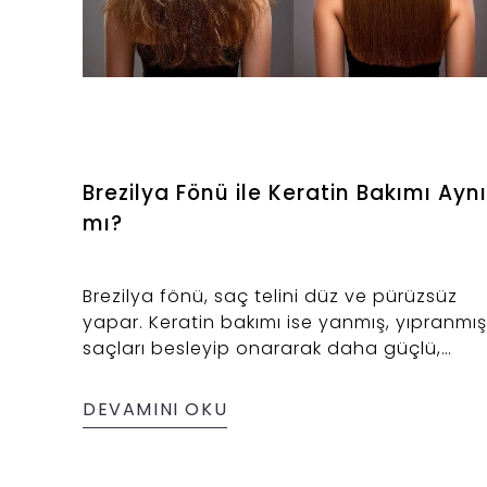
Brezilya Fönü ile Keratin Bakımı Aynı
mı?
Brezilya fönü, saç telini düz ve pürüzsüz
yapar. Keratin bakımı ise yanmış, yıpranmış
saçları besleyip onararak daha güçlü,
sağlıklı, parlak ve canlı görünmesini sağlar.
Brezilya fönü saça şekil verirken, keratin
DEVAMINI OKU
bakımı saça adeta hayat verir.