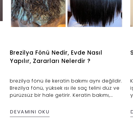
Brezilya Fönü Nedir, Evde Nasıl
Yapılır, Zararları Nelerdir ?
brezilya fönü ile keratin bakımı aynı değildir.
K
Brezilya fönü, yüksek ısı ile saç telini düz ve
i
pürüzsüz bir hale getirir. Keratin bakımı,
y
yıpranmış saçları saf keratinlerle besleyip
i
onararak daha güçlü, sağlıklı ve canlı
DEVAMINI OKU
görünmesini sağlar. Brezilya fönü saça şekil
verir, keratin bakımı saça hayat verir.