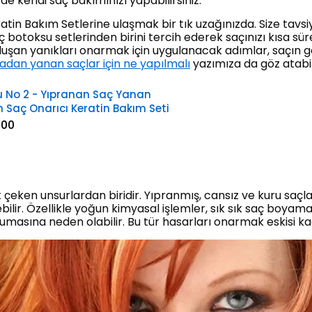
de kendi saç bakımınızı yapabilirsiniz.
eratin Bakım Setlerine ulaşmak bir tık uzağınızda. Size tav
botoksu setlerinden birini tercih ederek saçınızı kısa süre
oluşan yanıkları onarmak için uygulanacak adımlar, saçın 
adan yanan saçlar için ne yapılmalı
yazımıza da göz atabil
u No 2 - Yıpranan Saç Yanan
n Saç Onarıcı Keratin Bakım Seti
.00
 çeken unsurlardan biridir. Yıpranmış, cansız ve kuru saçl
yebilir. Özellikle yoğun kimyasal işlemler, sık sık saç boya
umasına neden olabilir. Bu tür hasarları onarmak eskisi ka