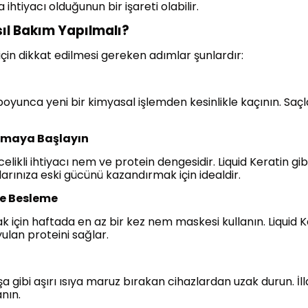
a ihtiyacı olduğunun bir işareti olabilir.
l Bakım Yapılmalı?
in dikkat edilmesi gereken adımlar şunlardır:
boyunca yeni bir kimyasal işlemden kesinlikle kaçının. Saç
anmaya Başlayın
kli ihtiyacı nem ve protein dengesidir. Liquid Keratin gibi
arınıza eski gücünü kazandırmak için idealdir.
ne Besleme
için haftada en az bir kez nem maskesi kullanın. Liquid Ke
ulan proteini sağlar.
şa gibi aşırı ısıya maruz bırakan cihazlardan uzak durun. İl
nın.