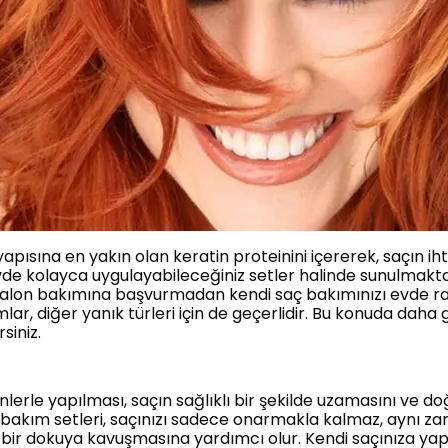
 yapısına en yakın olan keratin proteinini içererek, saçın 
vde kolayca uygulayabileceğiniz setler halinde sunulmakta
i salon bakımına başvurmadan kendi saç bakımınızı evde ra
ar, diğer yanık türleri için de geçerlidir. Bu konuda daha
rsiniz.
lerle yapılması, saçın sağlıklı bir şekilde uzamasını ve do
bakım setleri, saçınızı sadece onarmakla kalmaz, aynı za
 bir dokuya kavuşmasına yardımcı olur. Kendi saçınıza 