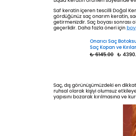
Liquid Keratin Ürünleri sayesinde ev
Saf keratin içeren tescilli Doğal K
gördüğünüz saç onarım keratin, saç 
getirmenizdir. Saç boyası sonrası 
geçerlidir. Daha fazla öneri için
boy
Onarıcı Saç Botoks
Saç Kopan ve Kırıla
₺ 6145.00
₺ 4390
Saç, dış görünüşümüzdeki en dikkat
ruhsal olarak kişiyi olumsuz etkile
yapısını bozarak kırılmasına ve kur