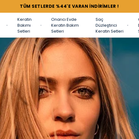
TÜM SETLERDE %44'E VARAN İNDİRİMLER !
Keratin
Onarıcı Evde
Saç
Bakımı
Keratin Bakım
Düzleştirici
Setleri
Setleri
Keratin Setleri