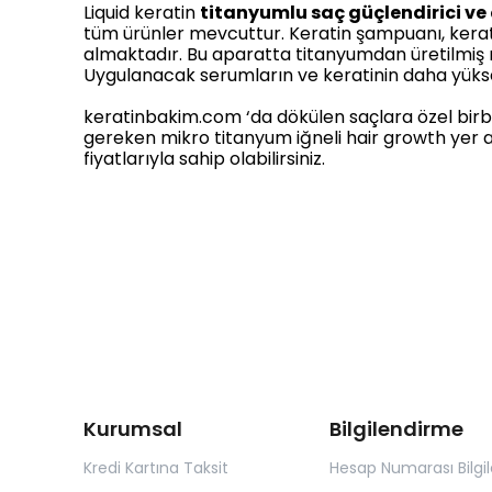
Liquid keratin
titanyumlu saç güçlendirici ve 
tüm ürünler mevcuttur. Keratin şampuanı, keratin
almaktadır. Bu aparatta titanyumdan üretilmiş mi
Uygulanacak serumların ve keratinin daha yüks
keratinbakim.com ‘da dökülen saçlara özel birbiri
gereken mikro titanyum iğneli hair growth yer al
fiyatlarıyla sahip olabilirsiniz.
Kurumsal
Bilgilendirme
Kredi Kartına Taksit
Hesap Numarası Bilgil