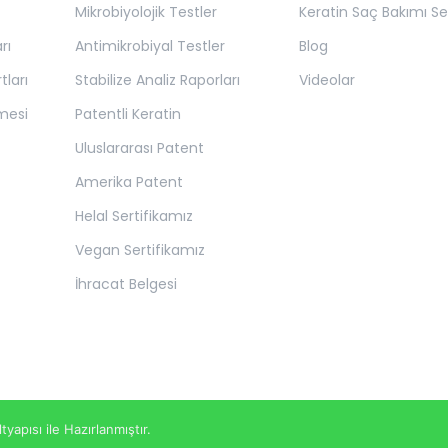
Mikrobiyolojik Testler
Keratin Saç Bakımı Set
rı
Antimikrobiyal Testler
Blog
tları
Stabilize Analiz Raporları
Videolar
mesi
Patentli Keratin
Uluslararası Patent
Amerika Patent
Helal Sertifikamız
Vegan Sertifikamız
İhracat Belgesi
ltyapısı ile Hazırlanmıştır.