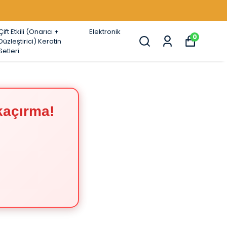
Çift Etkili (Onarıcı +
Elektronik
0
Düzleştirici) Keratin
Setleri
kaçırma!