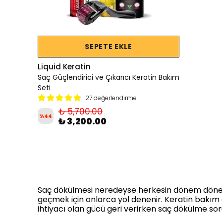
SEPETE EKLE
Liquid Keratin
Saç Güçlendirici ve Çıkarıcı Keratin Bakım
Seti
27 değerlendirme
₺ 5,700.00
%
44
₺ 3,200.00
Saç dökülmesi neredeyse herkesin dönem dönem y
geçmek için onlarca yol denenir. Keratin bakım d
ihtiyacı olan gücü geri verirken saç dökülme so