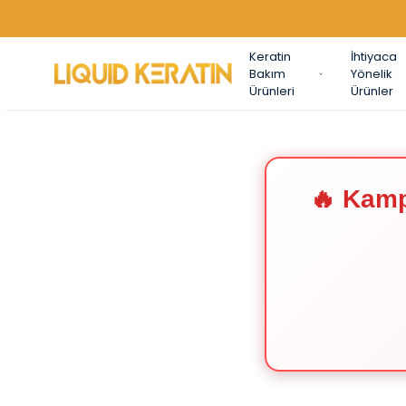
Keratin
İhtiyaca
Bakım
Yönelik
Ürünleri
Ürünler
🔥 Kamp