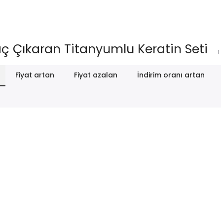
ç Çıkaran Titanyumlu Keratin Seti
1
Fiyat artan
Fiyat azalan
İndirim oranı artan