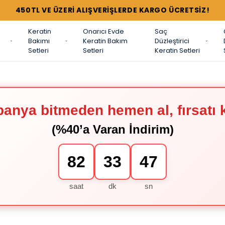
450TL VE ÜZERİ ALIŞVERİŞLERDE KARGO ÜCRETSİZ!
Keratin
Onarıcı Evde
Saç
Bakımı
Keratin Bakım
Düzleştirici
Setleri
Setleri
Keratin Setleri
anya bitmeden hemen al, fırsatı 
(%40’a Varan İndirim)
82
33
47
saat
dk
sn