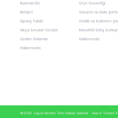
Basında Biz
Ürün Güvenliği
İletişim
Garanti ve İade Şartla
Sipariş Takibi
Gizlilik ve Kullanım Şar
Sıkça Sorulan Sorular
Mesafeli Satış Sözleş
Sizden Gelenler
Hakkımızda
Hakkımızda
©2026 Liquid Keratin Tüm Hakları Saklıdır - ikas E-Ticaret
A