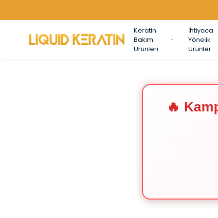
Keratin
İhtiyaca
Bakım
Yönelik
Ürünleri
Ürünler
🔥 Kamp