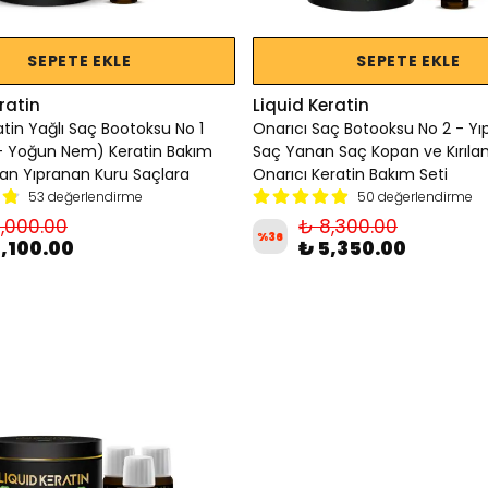
SEPETE EKLE
SEPETE EKLE
ratin
Liquid Keratin
atin Yağlı Saç Bootoksu No 1
Onarıcı Saç Botooksu No 2 - Y
+ Yoğun Nem) Keratin Bakım
Saç Yanan Saç Kopan ve Kırıla
nan Yıpranan Kuru Saçlara
Onarıcı Keratin Bakım Seti
53 değerlendirme
50 değerlendirme
,000.00
₺ 8,300.00
%
36
5,100.00
₺ 5,350.00