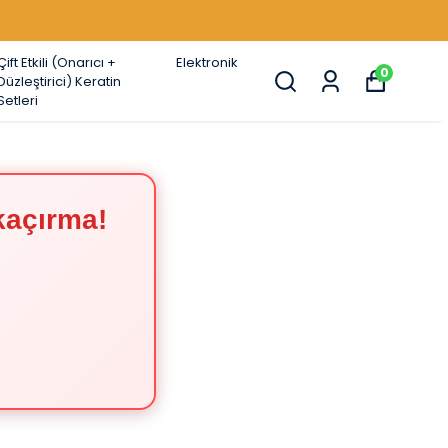
Çift Etkili (Onarıcı +
Elektronik
0
Düzleştirici) Keratin
Setleri
kaçırma!