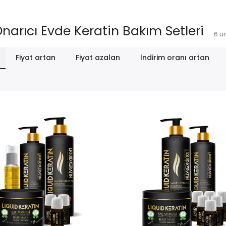
narıcı Evde Keratin Bakım Setleri
6
ü
Fiyat artan
Fiyat azalan
İndirim oranı artan