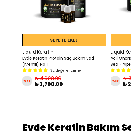
SEPETE EKLE
Liquid Keratin
Liquid Ke
Evde Keratin Protein Saç Bakım Seti
Acil Onar
(Kremli) No 1
Seti - Yı
32 değerlendirme
₺ 4,900.00
₺ 3
%
24
%
32
₺ 3,700.00
₺ 
Evde Keratin Bakım Se