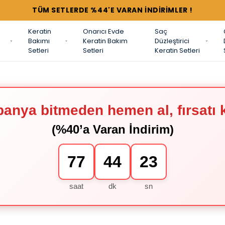
TÜM SETLERDE %44'E VARAN İNDİRİMLER !
Keratin
Onarıcı Evde
Saç
Bakımı
Keratin Bakım
Düzleştirici
Setleri
Setleri
Keratin Setleri
anya bitmeden hemen al, fırsatı 
(%40’a Varan İndirim)
77
44
22
saat
dk
sn