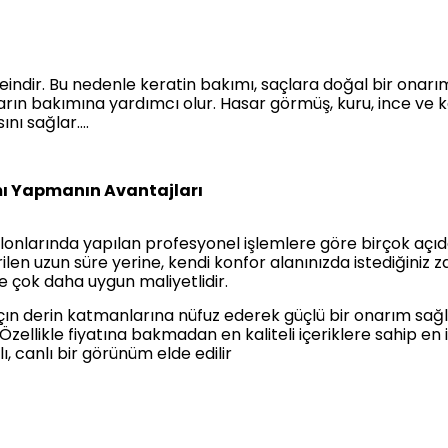
eindir. Bu nedenle keratin bakımı, saçlara doğal bir onarı
ların bakımına yardımcı olur. Hasar görmüş, kuru, ince v
ı sağlar....
ımı Yapmanın Avantajları
alonlarında yapılan profesyonel işlemlere göre birçok açı
rilen uzun süre yerine, kendi konfor alanınızda istediği
e çok daha uygun maliyetlidir.
 saçın derin katmanlarına nüfuz ederek güçlü bir onarım sa
 Özellikle fiyatına bakmadan en kaliteli içeriklere sahip en
ı, canlı bir görünüm elde edilir