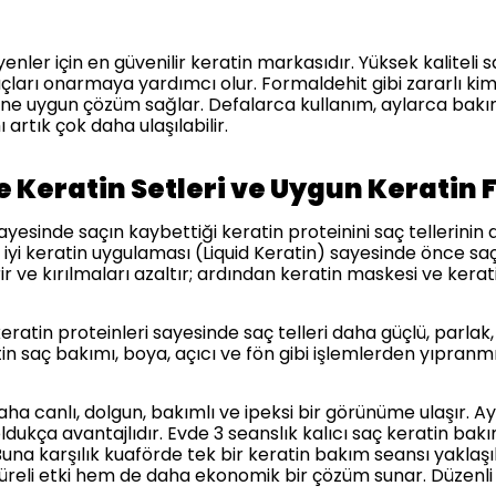
nler için en güvenilir keratin markasıdır. Yüksek kaliteli 
açları onarmaya yardımcı olur. Formaldehit gibi zararlı ki
tipine uygun çözüm sağlar. Defalarca kullanım, aylarca bakı
artık çok daha ulaşılabilir.
de Keratin Setleri ve Uygun Keratin 
sayesinde saçın kaybettiği keratin proteinini saç tellerinin
iyi keratin uygulaması (Liquid Keratin) sayesinde önce saç
ir ve kırılmaları azaltır; ardından keratin maskesi ve kerat
keratin proteinleri sayesinde saç telleri daha güçlü, parla
in saç bakımı, boya, açıcı ve fön gibi işlemlerden yıpranmış
aha canlı, dolgun, bakımlı ve ipeksi bir görünüme ulaşır. Ay
ldukça avantajlıdır. Evde 3 seanslık kalıcı saç keratin bakım
a karşılık kuaförde tek bir keratin bakım seansı yaklaşık 5
üreli etki hem de daha ekonomik bir çözüm sunar. Düzenli