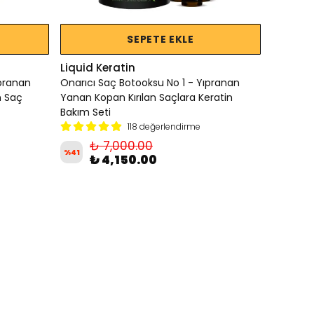
SEPETE EKLE
Liquid Keratin
ıpranan
Onarıcı Saç Botooksu No 1 - Yıpranan
n Saç
Yanan Kopan Kırılan Saçlara Keratin
Bakım Seti
118 değerlendirme
₺ 7,000.00
%
41
₺ 4,150.00