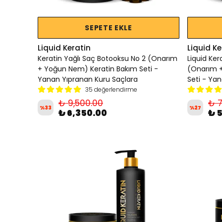
SEPETE EKLE
Liquid Keratin
Liquid Ke
Keratin Yağlı Saç Botooksu No 2 (Onarım
Liquid Ker
+ Yoğun Nem) Keratin Bakım Seti -
(Onarım 
Yanan Yıpranan Kuru Saçlara
Seti - Ya
35 değerlendirme
₺ 9,500.00
₺ 7
%
33
%
27
₺ 6,350.00
₺ 