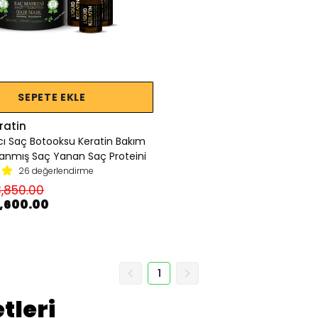
SEPETE EKLE
ratin
ıcı Saç Botooksu Keratin Bakım
pranmış Saç Yanan Saç Proteini
26 değerlendirme
,850.00
2,600.00
1
tleri