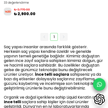
33 değerlendirme
₺ 3,770.00
%
23
₺ 2,900.00
1
Saç yapısı insanlar arasında farklılık gösterir.
Herkesin saç yapısı kendine özeldir ve genelde
yapının temeli genetiğe bağlıdır. Kimimiz doğuştan
gelen ince zayıf saçlara sahipken kimimiz dolgun, gür
ve hacimli saçlara sahibizdir. Bu özellikler doğuştan
gelse de günümüz teknolojisi bunu değiştirecek
ürünler üretiyor.
İnce telli saçlara
sahipseniz ya da
bazı dış etkenler dolayısıyla saçlarınız zayıflamış,
gücünü kaybetmiş ve incelmişse son teknoloji ile
geliştirilmiş ürünlerle bunu değiştirebilirsiniz.
Organik ve doğal içeriklere sahip Liquid Keratin serisi
ince telli
saçlara sahip kişiler için özel ürünler
geliştirildi. Dünya’nın en iyi laboratuvarlarında