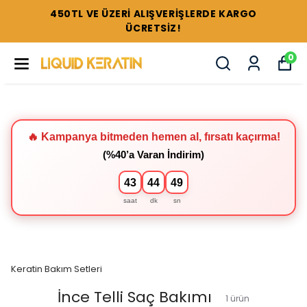
450TL VE ÜZERİ ALIŞVERİŞLERDE KARGO
ÜCRETSİZ!
0
🔥 Kampanya bitmeden hemen al, fırsatı kaçırma!
(%40’a Varan İndirim)
43
44
49
saat
dk
sn
Keratin Bakım Setleri
İnce Telli Saç Bakımı
1
ürün