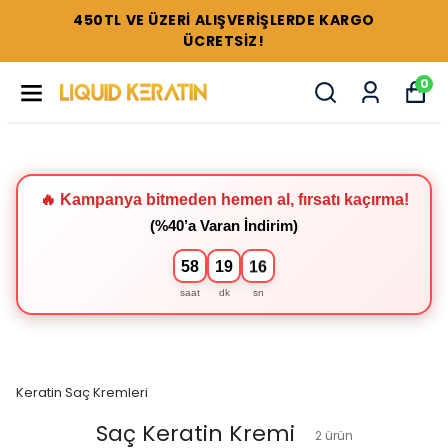
450TL VE ÜZERİ ALIŞVERİŞLERDE KARGO
ÜCRETSİZ!
0
🔥 Kampanya bitmeden hemen al, fırsatı kaçırma!
(%40’a Varan İndirim)
58
19
16
saat
dk
sn
Keratin Saç Kremleri
Saç Keratin Kremi
2
ürün