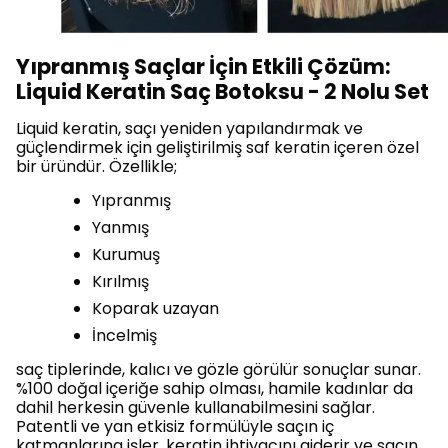
Yıpranmış Saçlar İçin Etkili Çözüm:
Liquid Keratin Saç Botoksu - 2 Nolu Set
Liquid keratin, saçı yeniden yapılandırmak ve
güçlendirmek için geliştirilmiş saf keratin içeren özel
bir üründür. Özellikle;
Yıpranmış
Yanmış
Kurumuş
Kırılmış
Koparak uzayan
İncelmiş
saç tiplerinde, kalıcı ve gözle görülür sonuçlar sunar.
%100 doğal içeriğe sahip olması, hamile kadınlar da
dahil herkesin güvenle kullanabilmesini sağlar.
Patentli ve yan etkisiz formülüyle saçın iç
katmanlarına işler, keratin ihtiyacını giderir ve saçın