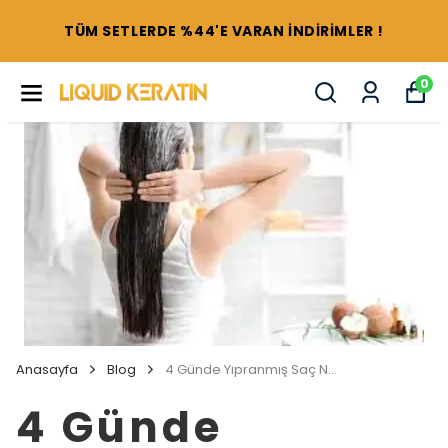
TÜM SETLERDE %44'E VARAN İNDİRİMLER !
0
Anasayfa
Blog
4 Günde Yıpranmış Saç Nasıl Onarılır - 7 Günde Yanan Saç Nasıl Düzelir?
4 Günde