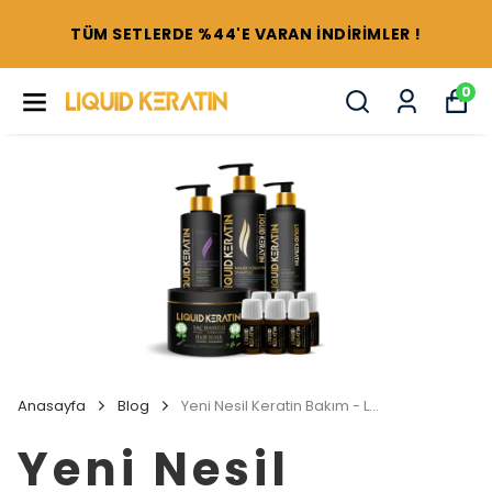
TÜM SETLERDE %44'E VARAN İNDİRİMLER !
0
Anasayfa
Blog
Yeni Nesil Keratin Bakım - Liquid Keratin
Yeni Nesil