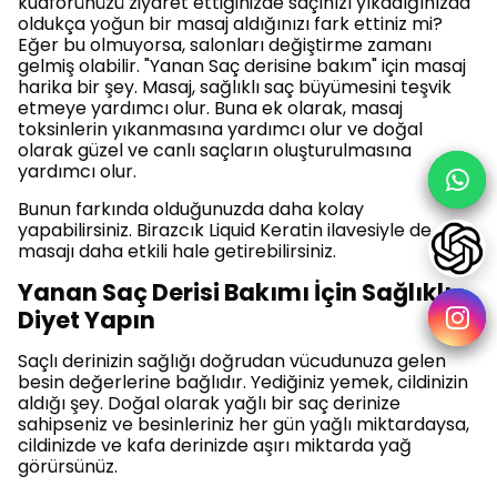
kuaförünüzü ziyaret ettiğinizde saçınızı yıkadığınızda
oldukça yoğun bir masaj aldığınızı fark ettiniz mi?
Eğer bu olmuyorsa, salonları değiştirme zamanı
gelmiş olabilir. "Yanan Saç derisine bakım" için masaj
harika bir şey. Masaj, sağlıklı saç büyümesini teşvik
etmeye yardımcı olur. Buna ek olarak, masaj
toksinlerin yıkanmasına yardımcı olur ve doğal
olarak güzel ve canlı saçların oluşturulmasına
yardımcı olur.
Bunun farkında olduğunuzda daha kolay
yapabilirsiniz. Birazcık Liquid Keratin ilavesiyle de
masajı daha etkili hale getirebilirsiniz.
Yanan Saç Derisi Bakımı İçin Sağlıklı
Diyet Yapın
Saçlı derinizin sağlığı doğrudan vücudunuza gelen
besin değerlerine bağlıdır. Yediğiniz yemek, cildinizin
aldığı şey. Doğal olarak yağlı bir saç derinize
sahipseniz ve besinleriniz her gün yağlı miktardaysa,
cildinizde ve kafa derinizde aşırı miktarda yağ
görürsünüz.