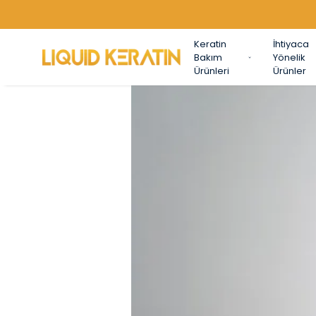
450TL VE ÜZERİ
Keratin
İhtiyaca
Bakım
Yönelik
Ürünleri
Ürünler