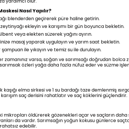
a yardımcı olur.
askesi Nasıl Yapılır?
ağı blenderden geçirerek püre haline getirin.
 zeytinyağı ekleyin ve karışımı bir gün boyunca bekletin.
ülbent veya elekten süzerek yağını ayırın.
erinize masaj yaparak uygulayın ve yarım saat bekletin.
r şampuan ile yıkayın ve temiz su ile durulayın.
eğer zamanınız varsa, soğan ve sarımsağı doğrudan bolca ze
e sarımsak özleri yağa daha fazla nüfuz eder ve süzme iş
k kaşığı elma sirkesi ve 1 su bardağı taze demlenmiş ısırga
 karışım saç derisini rahatlatır ve saç köklerini güçlendirir.
i mikropları öldürerek gözenekleri açar ve saçların daha s
anları da vardır. Sarımsağın yoğun kokusu günlerce saç
rahatsız edebilir.