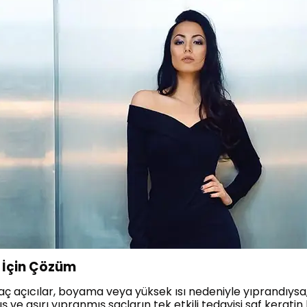
 İçin Çözüm
saç açıcılar, boyama veya yüksek ısı nedeniyle yıprandıysa,
 ve aşırı yıpranmış saçların tek etkili tedavisi saf keratin