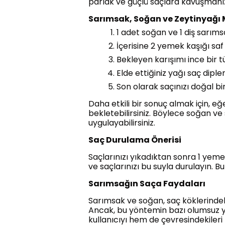
parlak ve güçlü saçlara kavuşmanız
Sarımsak, Soğan ve Zeytinyağı M
1 adet soğan ve 1 diş sarıms
İçerisine 2 yemek kaşığı saf
Bekleyen karışımı ince bir t
Elde ettiğiniz yağı saç dipl
Son olarak saçınızı doğal bi
Daha etkili bir sonuç almak için, 
bekletebilirsiniz. Böylece soğan v
uygulayabilirsiniz.
Saç Durulama Önerisi
Saçlarınızı yıkadıktan sonra 1 yeme
ve saçlarınızı bu suyla durulayın. Bu
Sarımsağın Saça Faydaları
Sarımsak ve soğan, saç köklerindek
Ancak, bu yöntemin bazı olumsuz y
kullanıcıyı hem de çevresindekileri 