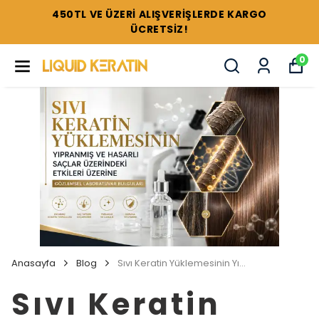
TÜM SETLERDE %44'E VARAN İNDİRİMLER !
0
Anasayfa
Blog
Sıvı Keratin Yüklemesinin Yıpranmış ve Hasarlı Saçlar Üzerindeki Etkileri Üzerine Gözlemsel Laboratuvar Bulguları
Sıvı Keratin