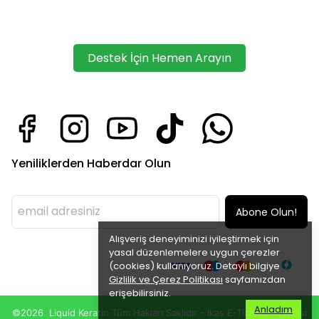
Destek İçin Hemen Arayın
Yeniliklerden Haberdar Olun
Abone Olun!
Alışveriş deneyiminizi iyileştirmek için
yasal düzenlemelere uygun çerezler
(cookies) kullanıyoruz. Detaylı bilgiye
Gizlilik ve Çerez Politikası
sayfamızdan
erişebilirsiniz.
Anladım
©2026 Liquid Keratin Tüm Hakları Saklıdır - ikas E-Ticaret
Altyapısı