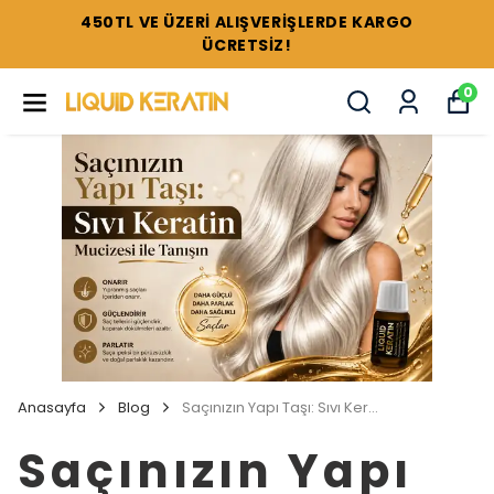
TÜM SETLERDE %44'E VARAN İNDİRİMLER !
0
Anasayfa
Blog
Saçınızın Yapı Taşı: Sıvı Keratin Mucizesi ile Tanışın
Saçınızın Yapı