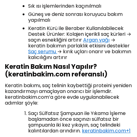
Sık ısı işlemlerinden kaçınılmalı
Güneş ve deniz sonrası koruyucu bakım
yapılmalı
Keratin Kürü ile Beraber Kullanılabilecek
Destek Ürünler: Kolajen içerikli saç kürleri →
saçın esnekliğini artırır
Argan yağı
→
keratin bakımın parlaklık etkisini destekler
Saç serumu
→ kırık uçları onarır ve bakımın
kalıcılığını artırır
Keratin Bakım Nasıl Yapılır?
(keratinbakim.com referanslı)
Keratin bakımı, saç telinin kaybettiği proteini yeniden
kazandırmayı amaçlayan onarıcı bir işlemdir.
keratinbakim.com’a göre evde uygulanabilecek
adımlar şöyle:
Saçı Sülfatsız Şampuan ile Yıkama İşleme
başlamadan önce saçınızı sülfatsız bir
şampuanla iki kez yıkayın, saç telindeki
kalıntılardan arındırın.
keratinbakim.com+1