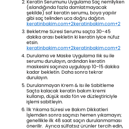
Keratin Serumunu Uygulama Saç nemliyken
(ıslandığında fazla damlatmayacak
şekilde) saf keratin serumu, boya yapılır
gibi saç telinden uca doğru dağıtın.
keratinbakim.com+2keratinbakim.com+2
Bekletme Süresi Serumu saçta 30–45
dakika arası bekletin ki keratin iyice nüfuz
etsin.
keratinbakim.com+2keratinbakim.com+2
Durulama ve Maske Uygulama Ilık su ile
serumu durulayın, ardından keratin
maskesini saçınıza uygulayıp 10–15 dakika
kadar bekletin. Daha sonra tekrar
durulayın.
Durulanmayan Krem & Isı ile Sabitleme
Saçta kalacak keratin bakım kremi
kullanıp, düşük ısıda fön ve düzleştiriciyle
işlemi sabitleyin.
İlk Yıkama Süresi ve Bakım Dikkatleri
İşlemden sonra saçınızı hemen yıkamayın;
genellikle ilk 48 saat saçın durulanmaması
önerilir. Ayrıca sülfatsız ürünler tercih edin,