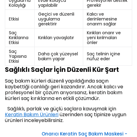
Uygulama
Evde kolayca
Profesyonel destek
Kolaylığı
yapılabilir
gerekir
Geçici ve düzenli
Kalıcı ve
Etkisi
uygulama
derinlemesine
gerektirir
onarım sağlar
Saç
Kırıkları onarır ve
Kırıklarına
Kırıkları yavaşlatır
yeni kırılmaları
Etkisi
önler
Saç
Daha çok yüzeysel
Saç telinin içine
Yapısına
bakım yapar
nüfuz eder
Etkisi
Sağlıklı Saçlar İçin Düzenli Kür Şart
Saç bakım kürleri düzenli yapıldığında saçın
kaybettiği canlılığı geri kazandırır. Ancak kalıcı ve
profesyonel bir çözüm arıyorsanız, keratin bakım
kürleri saç kırıklarına en etkili çözümdür.
Sağlıklı, parlak ve güçlü saçlara kavuşmak için
Keratin Bakım Ürünleri
üzerinden saç tipinize uygun
ürünleri inceleyebilirsiniz.
Onarıcı Keratin Saç Bakım Maskesi -