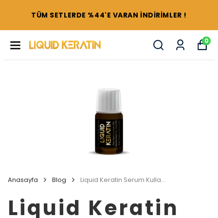
TÜM SETLERDE %44'E VARAN İNDİRİMLER !
0
Anasayfa
Blog
Liquid Keratin Serum Kullananlar
Liquid Keratin