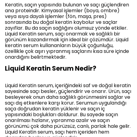
Keratin, saçın yapısında bulunan ve saçı güçlendiren
ana proteindir. Kimyasal işlemler (boya, ombre)
veya ısıya dayalı işlemler (fön, maşa, pres)
sonrasında bu doğal keratin kaybolur ve saçlar
zayıflar. Bu da saçın sağlığını olumsuz yönde etkiler.
Liquid Keratin serum, saçı onarmak ve sağlıklı bir
görünüm kazandırmak için ideal bir çözümdür. Liquid
keratin serum kullananların büyük çoğunluğu,
özellikle çok aşırı yıpranmış saçlarını kısa süre içinde
onardığını belirtmektedir.
Liquid Keratin Serum Nedir?
Liquid Keratin serum, içeriğindeki saf ve doğal keratin
sayesinde saçı besler, güçlendirir ve onarır. Ürün, saçı
besleyerek onun daha sağlıklı görünmesini sağlar ve
saçı dış etkenlere karşı korur. Serumun uygulandığı
saça doğrudan keratin yüklenir ve saçın iç
yapısındaki boşlukları doldurur. Bu sayede saçın
onarılması hızlanır, yıpranma azalır ve saçın
görünümü çok daha pürüzsüz, canlı, parlak hale gelir.
Liquid Keratin serum, saçı hem içeriden hem