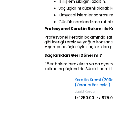
Isıl işlem sıklığını azaltın.
Saç uçlarını düzenli olarak ke
Kimyasal işlemler sonrası m
Günlük nemlendirme rutini o
Profesyonel Keratin Bakımı ile K
Profesyonel keratin bakımında saf ke
gibi içeriği temiz ve yoğun konsant
+ şampuan üçlüsüyle saç kırıkları gö
Saç Kırıkları Geri Döner mi?
Eğer bakım bırakılırsa ya da aynı za
kalkanını güçlendirir. Sürekli neml
Keratin Kremi (200m
(Onarıcı Besleyici)
Liquid Keratin
₺ 1250.00
₺ 875.0