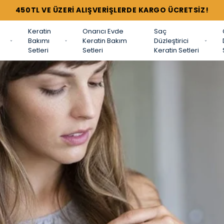
TÜM SETLERDE %44'E VARAN İNDİRİMLER !
Keratin
Onarıcı Evde
Saç
Bakımı
Keratin Bakım
Düzleştirici
Setleri
Setleri
Keratin Setleri