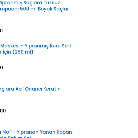
Yıpranmış Saçlara Tuzsuz
ampuanı 500 ml Boyalı Saçlar
0
 Maskesi - Yıpranmış Kuru Sert
r İçin (250 ml)
00
lara Acil Onarıcı Keratin
.00
u No 1 - Yıpranan Yanan Kopan