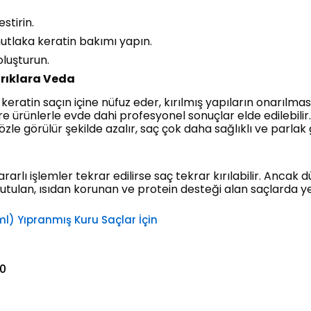
stirin.
utlaka keratin bakımı yapın.
luşturun.
ırıklara Veda
ratin saçın içine nüfuz eder, kırılmış yapıların onarılmasın
re ürünlerle evde dahi profesyonel sonuçlar elde edilebili
zle görülür şekilde azalır, saç çok daha sağlıklı ve parlak
rarlı işlemler tekrar edilirse saç tekrar kırılabilir. Ancak
i tutulan, ısıdan korunan ve protein desteği alan saçlarda 
l) Yıpranmış Kuru Saçlar İçin
0