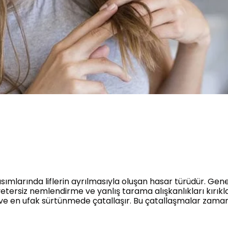
kısımlarında liflerin ayrılmasıyla oluşan hasar türüdür. Genel
 yetersiz nemlendirme ve yanlış tarama alışkanlıkları kırıkla
ve en ufak sürtünmede çatallaşır. Bu çatallaşmalar zaman