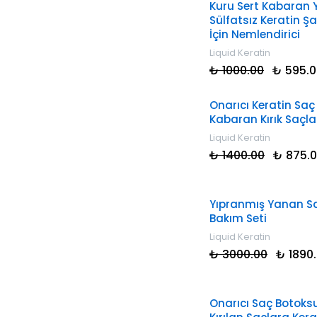
Kuru Sert Kabaran 
Sülfatsız Keratin Ş
İçin Nemlendirici
Liquid Keratin
₺ 1000.00
₺ 595.0
Onarıcı Keratin Saç
Kabaran Kırık Saçla
Liquid Keratin
₺ 1400.00
₺ 875.
Yıpranmış Yanan Saç
Bakım Seti
Liquid Keratin
₺ 3000.00
₺ 1890
Onarıcı Saç Botoks