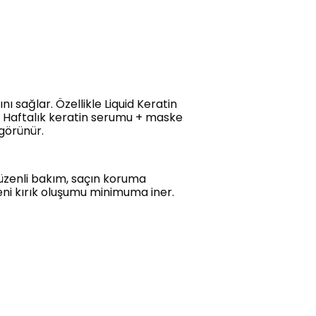
ı sağlar. Özellikle Liquid Keratin
r. Haftalık keratin serumu + maske
 görünür.
 düzenli bakım, saçın koruma
yeni kırık oluşumu minimuma iner.