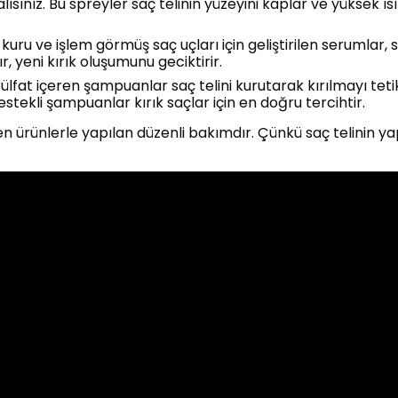
sınız. Bu spreyler saç telinin yüzeyini kaplar ve yüksek ısı
kuru ve işlem görmüş saç uçları için geliştirilen serumlar, s
, yeni kırık oluşumunu geciktirir.
ülfat içeren şampuanlar saç telini kurutarak kırılmayı teti
destekli şampuanlar kırık saçlar için en doğru tercihtir.
en ürünlerle yapılan düzenli bakımdır. Çünkü saç telinin ya