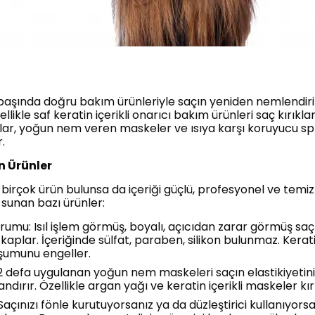
 başında doğru bakım ürünleriyle saçın yeniden nemlendiril
likle saf keratin içerikli onarıcı bakım ürünleri saç kırıkla
mlar, yoğun nem veren maskeler ve ısıya karşı koruyucu spr
r.
n Ürünler
birçok ürün bulunsa da içeriği güçlü, profesyonel ve temiz 
 sunan bazı ürünler:
erumu: Isıl işlem görmüş, boyalı, açıcıdan zarar görmüş saçl
kaplar. İçeriğinde sülfat, paraben, silikon bulunmaz. Keratin
luşumunu engeller.
 defa uygulanan yoğun nem maskeleri saçın elastikiyetini art
dırır. Özellikle argan yağı ve keratin içerikli maskeler kır
Saçınızı fönle kurutuyorsanız ya da düzleştirici kullanıyor