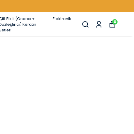
Çift Etkili (Onarıcı +
Elektronik
0
Düzleştirici) Keratin
Setleri