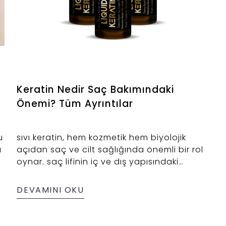
Keratin Nedir Saç Bakımındaki
Önemi? Tüm Ayrıntılar
u
sıvı keratin, hem kozmetik hem biyolojik
a
açıdan saç ve cilt sağlığında önemli bir rol
oynar. saç lifinin iç ve dış yapısındaki
düzensizlikleri dengelemeye yardımcı olur.
Düzenli kullanımda saç telinin dayanıklılığı
DEVAMINI OKU
artabilir ve kozmetik görünüm iyileşebilir.