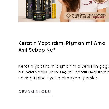
Keratin Yaptırdım, Pişmanım! Ama
Asıl Sebep Ne?
Keratin yaptırdım pişmanım diyenlerin çoğ
aslında yanlış ürün seçimi, hatalı uygulam
ve saç tipine uygun olmayan işlemler
nedeniyle bu sonucu yaşıyor. Keratin
bakımı doğru yapıldığında saçın
DEVAMINI OKU
onarılmasına, güçlenmesine ve daha
sağlıklı görünmesine yardımcı olur. Ancak
formaldehit içeren ürünler, Brezilya fönü ile