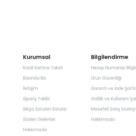
karıştırılan işlemler ve bilinçsiz uygulamalar
saçta zarar oluşturabilir. Bu içerik keratinle
ilgili yanlış bilinenleri açıklar.
Kurumsal
Bilgilendirme
Kredi Kartına Taksit
Hesap Numarası Bilgil
Basında Biz
Ürün Güvenliği
İletişim
Garanti ve İade Şartla
Sipariş Takibi
Gizlilik ve Kullanım Şar
Sıkça Sorulan Sorular
Mesafeli Satış Sözleş
Sizden Gelenler
Hakkımızda
Hakkımızda