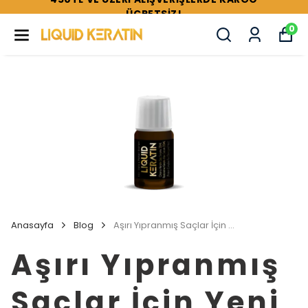
TÜM SETLERDE %44'E VARAN İNDİRİMLER !
0
Anasayfa
Blog
Aşırı Yıpranmış Saçlar İçin Yeni Bir Çözüm: Sıvı Keratin
Aşırı Yıpranmış
Saçlar İçin Yeni